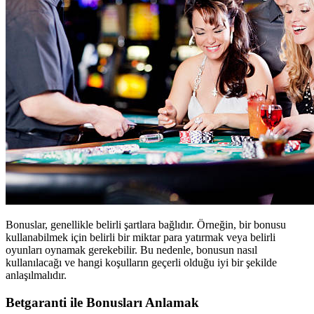
Bonuslar, genellikle belirli şartlara bağlıdır. Örneğin, bir bonusu
kullanabilmek için belirli bir miktar para yatırmak veya belirli
oyunları oynamak gerekebilir. Bu nedenle, bonusun nasıl
kullanılacağı ve hangi koşulların geçerli olduğu iyi bir şekilde
anlaşılmalıdır.
Betgaranti ile Bonusları Anlamak