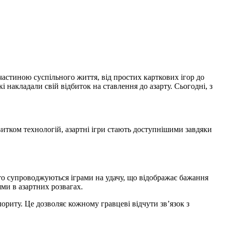
и частиною суспільного життя, від простих карткових ігор до
і накладали свій відбиток на ставлення до азарту. Сьогодні, з
звитком технологій, азартні ігри стають доступнішими завдяки
сто супроводжуються іграми на удачу, що відображає бажання
ми в азартних розвагах.
лориту. Це дозволяє кожному гравцеві відчути зв’язок з