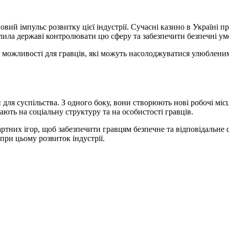
 новий імпульс розвитку цієї індустрії. Сучасні казино в Україні
волила державі контролювати цю сферу та забезпечити безпечні ум
 можливості для гравців, які можуть насолоджуватися улюбленими
и для суспільства. З одного боку, вони створюють нові робочі мі
вають на соціальну структуру та на особистості гравців.
ртних ігор, щоб забезпечити гравцям безпечне та відповідальне с
при цьому розвиток індустрії.