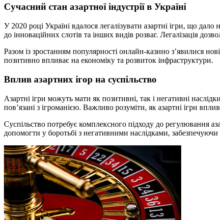
Сучасний стан азартної індустрії в Україні
У 2020 році Україні вдалося легалізувати азартні ігри, що дало
до інноваційних слотів та інших видів розваг. Легалізація доз
Разом із зростанням популярності онлайн-казино з’явилися нові
позитивно впливає на економіку та розвиток інфраструктури.
Вплив азартних ігор на суспільство
Азартні ігри можуть мати як позитивні, так і негативні наслідк
пов’язані з ігроманією. Важливо розуміти, як азартні ігри впли
Суспільство потребує комплексного підходу до регулювання аза
допомогти у боротьбі з негативними наслідками, забезпечуючи 