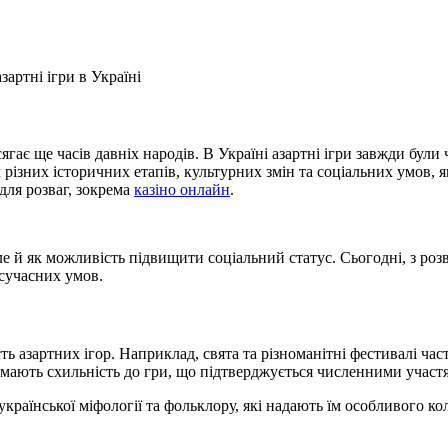
артні ігри в Україні
сягає ще часів давніх народів. В Україні азартні ігри завжди бул
різних історичних етапів, культурних змін та соціальних умов, як
для розваг, зокрема
казіно онлайн
.
але й як можливість підвищити соціальний статус. Сьогодні, з ро
 сучасних умов.
ь азартних ігор. Наприклад, свята та різноманітні фестивалі ча
 мають схильність до гри, що підтверджується численними участя
країнської міфології та фольклору, які надають їм особливого ко