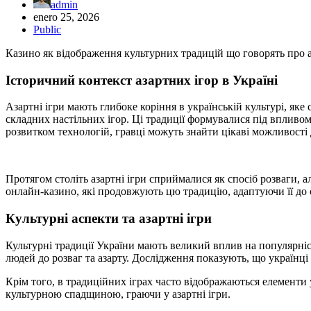
admin
enero 25, 2026
Public
Казино як відображення культурних традицій що говорять про аз
Історичний контекст азартних ігор в Україні
Азартні ігри мають глибоке коріння в українській культурі, яке 
складних настільних ігор. Ці традиції формувалися під впливом 
розвитком технологій, гравці можуть знайти цікаві можливості 
Протягом століть азартні ігри сприймалися як спосіб розваги, 
онлайн-казино, які продовжують цю традицію, адаптуючи її до
Культурні аспекти та азартні ігри
Культурні традиції України мають великий вплив на популярніст
людей до розваг та азарту. Дослідження показують, що українці
Крім того, в традиційних іграх часто відображаються елементи у
культурною спадщиною, граючи у азартні ігри.