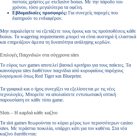
πιστούς χρήστες με exclusive bonus. Με την πάροδο του
χρόνου, τόσο μεγαλύτερα τα οφέλη.
Εβδομαδιαίες προσφορές:
Για συνεχείς παροχές που
διατηρούν το ενδιαφέρον.
Μην παραλείψετε να εξετάζετε τους όρους και τις προϋποθέσεις κάθε
bonus. Τα wagering requirements μπορεί να είναι αυστηρά ή ελαστικά
και επηρεάζουν άμεσα τη δυνατότητα ανάληψης κερδών.
Επιλογές Παιχνιδιών στα σύγχρονα sites
Το εύρος των games αποτελεί βασικό κριτήριο για τους παίκτες. Τα
καινούργια sites διαθέτουν παιχνίδια από κορυφαίους παρόχους
λογισμικού όπως Red Tiger και Blueprint.
Τα γραφικά και ο ήχος συνεχίζει να εξελίσσεται με τις νέες
τεχνολογίες. Μπορείτε να απολαύσετε εντυπωσιακή οπτική
παρουσίαση σε κάθε τύπο game.
Slots – Η καρδιά κάθε καζίνο
Τα slot games θεωρούνται το κύριο μέρος των περισσότερων casino
sites. Με τεράστια ποικιλία, υπάρχει κάτι για τον καθένα. Στα νέα
καζίνο διατίθενται: