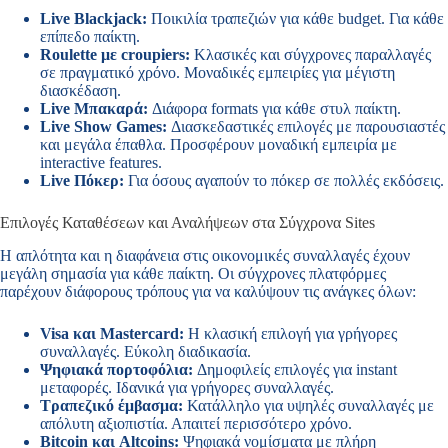
Live Blackjack:
Ποικιλία τραπεζιών για κάθε budget. Για κάθε
επίπεδο παίκτη.
Roulette με croupiers:
Κλασικές και σύγχρονες παραλλαγές
σε πραγματικό χρόνο. Μοναδικές εμπειρίες για μέγιστη
διασκέδαση.
Live Μπακαρά:
Διάφορα formats για κάθε στυλ παίκτη.
Live Show Games:
Διασκεδαστικές επιλογές με παρουσιαστές
και μεγάλα έπαθλα. Προσφέρουν μοναδική εμπειρία με
interactive features.
Live Πόκερ:
Για όσους αγαπούν το πόκερ σε πολλές εκδόσεις.
Επιλογές Καταθέσεων και Αναλήψεων στα Σύγχρονα Sites
Η απλότητα και η διαφάνεια στις οικονομικές συναλλαγές έχουν
μεγάλη σημασία για κάθε παίκτη. Οι σύγχρονες πλατφόρμες
παρέχουν διάφορους τρόπους για να καλύψουν τις ανάγκες όλων:
Visa και Mastercard:
Η κλασική επιλογή για γρήγορες
συναλλαγές. Εύκολη διαδικασία.
Ψηφιακά πορτοφόλια:
Δημοφιλείς επιλογές για instant
μεταφορές. Ιδανικά για γρήγορες συναλλαγές.
Τραπεζικό έμβασμα:
Κατάλληλο για υψηλές συναλλαγές με
απόλυτη αξιοπιστία. Απαιτεί περισσότερο χρόνο.
Bitcoin και Altcoins:
Ψηφιακά νομίσματα με πλήρη