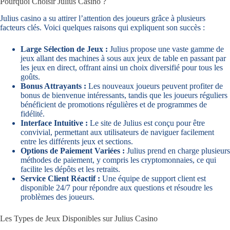
Pourquoi Choisir Julius Casino ?
Julius casino a su attirer l’attention des joueurs grâce à plusieurs
facteurs clés. Voici quelques raisons qui expliquent son succès :
Large Sélection de Jeux :
Julius propose une vaste gamme de
jeux allant des machines à sous aux jeux de table en passant par
les jeux en direct, offrant ainsi un choix diversifié pour tous les
goûts.
Bonus Attrayants :
Les nouveaux joueurs peuvent profiter de
bonus de bienvenue intéressants, tandis que les joueurs réguliers
bénéficient de promotions régulières et de programmes de
fidélité.
Interface Intuitive :
Le site de Julius est conçu pour être
convivial, permettant aux utilisateurs de naviguer facilement
entre les différents jeux et sections.
Options de Paiement Variées :
Julius prend en charge plusieurs
méthodes de paiement, y compris les cryptomonnaies, ce qui
facilite les dépôts et les retraits.
Service Client Réactif :
Une équipe de support client est
disponible 24/7 pour répondre aux questions et résoudre les
problèmes des joueurs.
Les Types de Jeux Disponibles sur Julius Casino