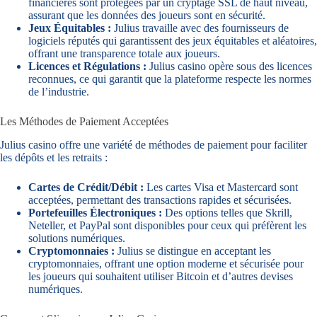
financières sont protégées par un cryptage SSL de haut niveau,
assurant que les données des joueurs sont en sécurité.
Jeux Équitables :
Julius travaille avec des fournisseurs de
logiciels réputés qui garantissent des jeux équitables et aléatoires,
offrant une transparence totale aux joueurs.
Licences et Régulations :
Julius casino opère sous des licences
reconnues, ce qui garantit que la plateforme respecte les normes
de l’industrie.
Les Méthodes de Paiement Acceptées
Julius casino offre une variété de méthodes de paiement pour faciliter
les dépôts et les retraits :
Cartes de Crédit/Débit :
Les cartes Visa et Mastercard sont
acceptées, permettant des transactions rapides et sécurisées.
Portefeuilles Électroniques :
Des options telles que Skrill,
Neteller, et PayPal sont disponibles pour ceux qui préfèrent les
solutions numériques.
Cryptomonnaies :
Julius se distingue en acceptant les
cryptomonnaies, offrant une option moderne et sécurisée pour
les joueurs qui souhaitent utiliser Bitcoin et d’autres devises
numériques.