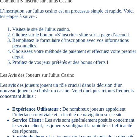
Comment S’inscrire sur Julius Casino
L’inscription sur Julius casino est un processus simple et rapide. Voici
les étapes à suivre :
Visitez le site de Julius casino.
Cliquez sur le bouton «S’inscrire» situé sur la page d’accueil.
Remplissez le formulaire d’inscription avec vos informations
personnelles.
Choisissez votre méthode de paiement et effectuez votre premier
dépôt.
Profitez de vos jeux préférés et des bonus offerts !
Les Avis des Joueurs sur Julius Casino
Les avis des joueurs jouent un rôle crucial dans la décision d’un
nouveau joueur de choisir un casino. Voici quelques retours fréquents
concernant Julius :
Expérience Utilisateur :
De nombreux joueurs apprécient
l’interface conviviale et la facilité de navigation sur le site.
Service Client :
Les avis sont généralement positifs concernant
le service client, les joueurs soulignant la rapidité et l’efficacité
des réponses.
Variété de Jeux :
Les joueurs sont souvent ravis de la diversité