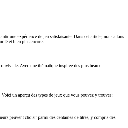
rantir une expérience de jeu satisfaisante. Dans cet article, nous allons
rité et bien plus encore.
e conviviale. Avec une thématique inspirée des plus beaux
rd. Voici un aperçu des types de jeux que vous pouvez y trouver :
ueurs peuvent choisir parmi des centaines de titres, y compris des