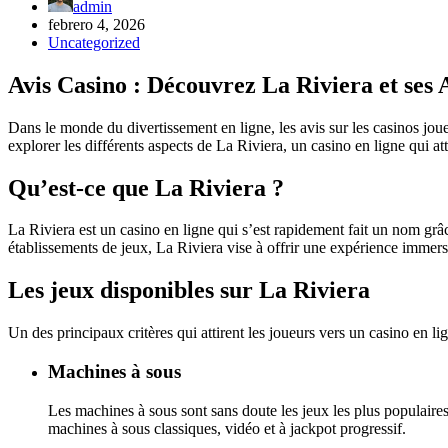
admin
febrero 4, 2026
Uncategorized
Avis Casino : Découvrez La Riviera et ses 
Dans le monde du divertissement en ligne, les avis sur les casinos jouent
explorer les différents aspects de La Riviera, un casino en ligne qui a
Qu’est-ce que La Riviera ?
La Riviera est un casino en ligne qui s’est rapidement fait un nom grâ
établissements de jeux, La Riviera vise à offrir une expérience immersiv
Les jeux disponibles sur La Riviera
Un des principaux critères qui attirent les joueurs vers un casino en l
Machines à sous
Les machines à sous sont sans doute les jeux les plus populaires 
machines à sous classiques, vidéo et à jackpot progressif.