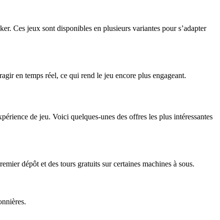
ker. Ces jeux sont disponibles en plusieurs variantes pour s’adapter
ragir en temps réel, ce qui rend le jeu encore plus engageant.
périence de jeu. Voici quelques-unes des offres les plus intéressantes
emier dépôt et des tours gratuits sur certaines machines à sous.
onnières.