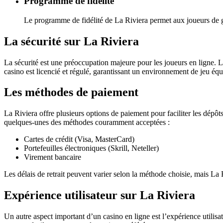
Programme de fidélité
Le programme de fidélité de La Riviera permet aux joueurs de g
La sécurité sur La Riviera
La sécurité est une préoccupation majeure pour les joueurs en ligne. La
casino est licencié et régulé, garantissant un environnement de jeu équi
Les méthodes de paiement
La Riviera offre plusieurs options de paiement pour faciliter les dépôts
quelques-unes des méthodes couramment acceptées :
Cartes de crédit (Visa, MasterCard)
Portefeuilles électroniques (Skrill, Neteller)
Virement bancaire
Les délais de retrait peuvent varier selon la méthode choisie, mais La R
Expérience utilisateur sur La Riviera
Un autre aspect important d’un casino en ligne est l’expérience utilisate