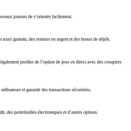
uveaux joueurs de s’orienter facilement.
tours gratuits, des remises en argent et des bonus de dépôt.
 également profiter de l’option de jeux en direct avec des croupiers
tilisateurs et garantir des transactions sécurisées.
it, des portefeuilles électroniques et d’autres options.