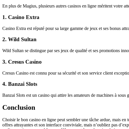
En plus de Magius, plusieurs autres casinos en ligne méritent votre atte
1. Casino Extra
Casino Extra est réputé pour sa large gamme de jeux et ses bonus attract
2. Wild Sultan
Wild Sultan se distingue par ses jeux de qualité et ses promotions i
3. Cresus Casino
Cresus Casino est connu pour sa sécurité et son service client exceptio
4. Banzai Slots
Banzai Slots est un casino qui attire les amateurs de machines à sous g
Conclusion
Choisir le bon casino en ligne peut sembler une tâche ardue, mais en 
offres attrayantes et son interface conviviale, mais n’oubliez pas d’e