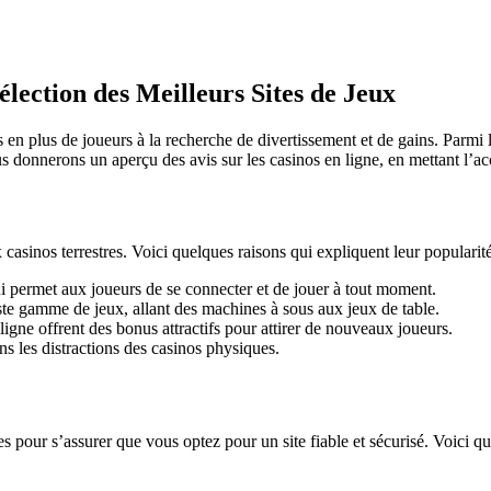
lection des Meilleurs Sites de Jeux
us en plus de joueurs à la recherche de divertissement et de gains. Par
ous donnerons un aperçu des avis sur les casinos en ligne, en mettant l’a
casinos terrestres. Voici quelques raisons qui expliquent leur popularité
ui permet aux joueurs de se connecter et de jouer à tout moment.
te gamme de jeux, allant des machines à sous aux jeux de table.
igne offrent des bonus attractifs pour attirer de nouveaux joueurs.
s les distractions des casinos physiques.
ères pour s’assurer que vous optez pour un site fiable et sécurisé. Voici