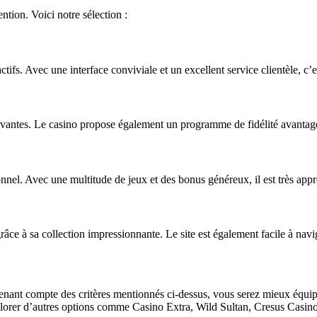
ntion. Voici notre sélection :
ifs. Avec une interface conviviale et un excellent service clientèle, c’e
nnovantes. Le casino propose également un programme de fidélité avantag
nnel. Avec une multitude de jeux et des bonus généreux, il est très appr
râce à sa collection impressionnante. Le site est également facile à navi
tenant compte des critères mentionnés ci-dessus, vous serez mieux équipé
xplorer d’autres options comme Casino Extra, Wild Sultan, Cresus Casino 