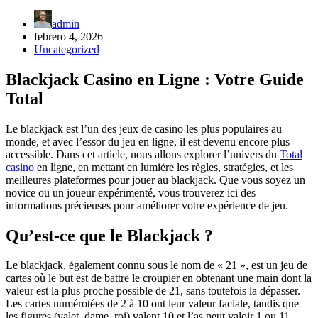
admin
febrero 4, 2026
Uncategorized
Blackjack Casino en Ligne : Votre Guide
Total
Le blackjack est l’un des jeux de casino les plus populaires au
monde, et avec l’essor du jeu en ligne, il est devenu encore plus
accessible. Dans cet article, nous allons explorer l’univers du
Total
casino
en ligne, en mettant en lumière les règles, stratégies, et les
meilleures plateformes pour jouer au blackjack. Que vous soyez un
novice ou un joueur expérimenté, vous trouverez ici des
informations précieuses pour améliorer votre expérience de jeu.
Qu’est-ce que le Blackjack ?
Le blackjack, également connu sous le nom de « 21 », est un jeu de
cartes où le but est de battre le croupier en obtenant une main dont la
valeur est la plus proche possible de 21, sans toutefois la dépasser.
Les cartes numérotées de 2 à 10 ont leur valeur faciale, tandis que
les figures (valet, dame, roi) valent 10 et l’as peut valoir 1 ou 11,