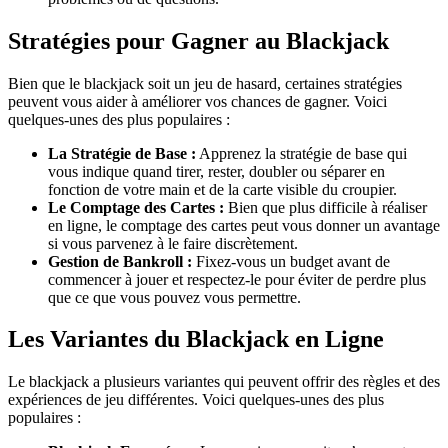
Stratégies pour Gagner au Blackjack
Bien que le blackjack soit un jeu de hasard, certaines stratégies
peuvent vous aider à améliorer vos chances de gagner. Voici
quelques-unes des plus populaires :
La Stratégie de Base :
Apprenez la stratégie de base qui
vous indique quand tirer, rester, doubler ou séparer en
fonction de votre main et de la carte visible du croupier.
Le Comptage des Cartes :
Bien que plus difficile à réaliser
en ligne, le comptage des cartes peut vous donner un avantage
si vous parvenez à le faire discrètement.
Gestion de Bankroll :
Fixez-vous un budget avant de
commencer à jouer et respectez-le pour éviter de perdre plus
que ce que vous pouvez vous permettre.
Les Variantes du Blackjack en Ligne
Le blackjack a plusieurs variantes qui peuvent offrir des règles et des
expériences de jeu différentes. Voici quelques-unes des plus
populaires :