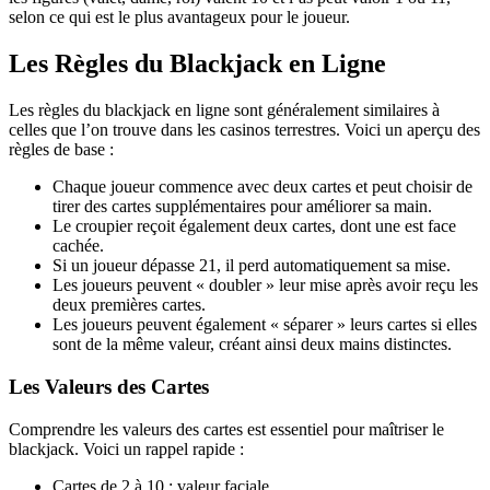
selon ce qui est le plus avantageux pour le joueur.
Les Règles du Blackjack en Ligne
Les règles du blackjack en ligne sont généralement similaires à
celles que l’on trouve dans les casinos terrestres. Voici un aperçu des
règles de base :
Chaque joueur commence avec deux cartes et peut choisir de
tirer des cartes supplémentaires pour améliorer sa main.
Le croupier reçoit également deux cartes, dont une est face
cachée.
Si un joueur dépasse 21, il perd automatiquement sa mise.
Les joueurs peuvent « doubler » leur mise après avoir reçu les
deux premières cartes.
Les joueurs peuvent également « séparer » leurs cartes si elles
sont de la même valeur, créant ainsi deux mains distinctes.
Les Valeurs des Cartes
Comprendre les valeurs des cartes est essentiel pour maîtriser le
blackjack. Voici un rappel rapide :
Cartes de 2 à 10 : valeur faciale.