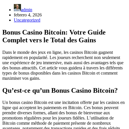
admin
febrero 4, 2026
Uncategorized
Bonus Casino Bitcoin: Votre Guide
Complet vers le Total des Gains
Dans le monde des jeux en ligne, les casinos Bitcoin gagnent
rapidement en popularité. Les joueurs recherchent non seulement
une expérience de jeu immersive, mais aussi des avantages tels que
des bonus attractifs. Cet article vous guidera à travers les différents
types de bonus disponibles dans les casinos Bitcoin et comment
maximiser vos gains.
Qu’est-ce qu’un Bonus Casino Bitcoin?
Un bonus casino Bitcoin est une incitation offerte par les casinos en
ligne qui acceptent les paiements en Bitcoin. Ces bonus peuvent
prendre diverses formes, allant des bonus de bienvenue aux
promotions régulières pour les joueurs fidèles. L’utilisation de
Bitcoin comme méthode de paiement présente de nombreux
avantages, notamment des transactions rapides et des frais réduits.