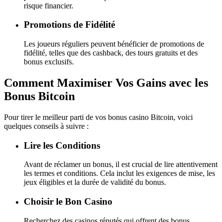
risque financier.
Promotions de Fidélité
Les joueurs réguliers peuvent bénéficier de promotions de
fidélité, telles que des cashback, des tours gratuits et des
bonus exclusifs.
Comment Maximiser Vos Gains avec les
Bonus Bitcoin
Pour tirer le meilleur parti de vos bonus casino Bitcoin, voici
quelques conseils à suivre :
Lire les Conditions
Avant de réclamer un bonus, il est crucial de lire attentivement
les termes et conditions. Cela inclut les exigences de mise, les
jeux éligibles et la durée de validité du bonus.
Choisir le Bon Casino
Recherchez des casinos réputés qui offrent des bonus