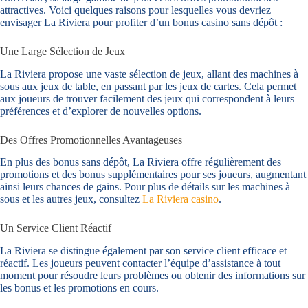
attractives. Voici quelques raisons pour lesquelles vous devriez
envisager La Riviera pour profiter d’un bonus casino sans dépôt :
Une Large Sélection de Jeux
La Riviera propose une vaste sélection de jeux, allant des machines à
sous aux jeux de table, en passant par les jeux de cartes. Cela permet
aux joueurs de trouver facilement des jeux qui correspondent à leurs
préférences et d’explorer de nouvelles options.
Des Offres Promotionnelles Avantageuses
En plus des bonus sans dépôt, La Riviera offre régulièrement des
promotions et des bonus supplémentaires pour ses joueurs, augmentant
ainsi leurs chances de gains. Pour plus de détails sur les machines à
sous et les autres jeux, consultez
La Riviera casino
.
Un Service Client Réactif
La Riviera se distingue également par son service client efficace et
réactif. Les joueurs peuvent contacter l’équipe d’assistance à tout
moment pour résoudre leurs problèmes ou obtenir des informations sur
les bonus et les promotions en cours.