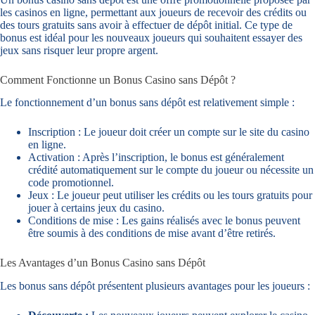
les casinos en ligne, permettant aux joueurs de recevoir des crédits ou
des tours gratuits sans avoir à effectuer de dépôt initial. Ce type de
bonus est idéal pour les nouveaux joueurs qui souhaitent essayer des
jeux sans risquer leur propre argent.
Comment Fonctionne un Bonus Casino sans Dépôt ?
Le fonctionnement d’un bonus sans dépôt est relativement simple :
Inscription : Le joueur doit créer un compte sur le site du casino
en ligne.
Activation : Après l’inscription, le bonus est généralement
crédité automatiquement sur le compte du joueur ou nécessite un
code promotionnel.
Jeux : Le joueur peut utiliser les crédits ou les tours gratuits pour
jouer à certains jeux du casino.
Conditions de mise : Les gains réalisés avec le bonus peuvent
être soumis à des conditions de mise avant d’être retirés.
Les Avantages d’un Bonus Casino sans Dépôt
Les bonus sans dépôt présentent plusieurs avantages pour les joueurs :