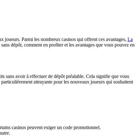
ux joueurs. Parmi les nombreux casinos qui offrent ces avantages,
La
o sans dépôt, comment en profiter et les avantages que vous pouvez en
ts sans avoir à effectuer de dépôt préalable. Cela signifie que vous
particulièrement attrayante pour les nouveaux joueurs qui souhaitent
ertains casinos peuvent exiger un code promotionnel.
autre.