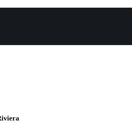
iviera