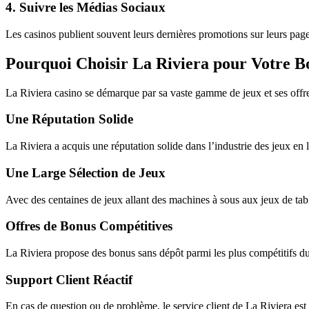
4. Suivre les Médias Sociaux
Les casinos publient souvent leurs dernières promotions sur leurs page
Pourquoi Choisir La Riviera pour Votre B
La Riviera casino se démarque par sa vaste gamme de jeux et ses offre
Une Réputation Solide
La Riviera a acquis une réputation solide dans l’industrie des jeux en l
Une Large Sélection de Jeux
Avec des centaines de jeux allant des machines à sous aux jeux de ta
Offres de Bonus Compétitives
La Riviera propose des bonus sans dépôt parmi les plus compétitifs d
Support Client Réactif
En cas de question ou de problème, le service client de La Riviera est