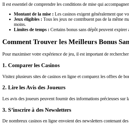
Il est essentiel de comprendre les conditions de mise qui accompagnent
Montant de la mise :
Les casinos exigent généralement que vou
Jeux éligibles :
Tous les jeux ne contribuent pas de la même ma
moins.
Limites de temps :
Certains bonus sans dépôt peuvent expirer ap
Comment Trouver les Meilleurs Bonus San
Pour maximiser votre expérience de jeu, il est important de rechercher 
1. Comparer les Casinos
Visitez plusieurs sites de casinos en ligne et comparez les offres de bon
2. Lire les Avis des Joueurs
Les avis des joueurs peuvent fournir des informations précieuses sur la
3. S’inscrire à des Newsletters
De nombreux casinos en ligne envoient des newsletters contenant des 