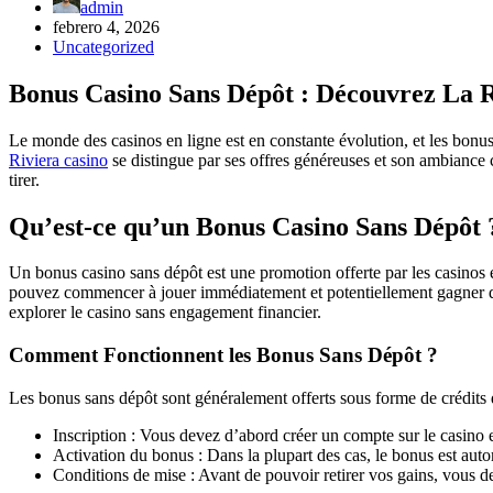
admin
febrero 4, 2026
Uncategorized
Bonus Casino Sans Dépôt : Découvrez La R
Le monde des casinos en ligne est en constante évolution, et les bon
Riviera casino
se distingue par ses offres généreuses et son ambiance 
tirer.
Qu’est-ce qu’un Bonus Casino Sans Dépôt 
Un bonus casino sans dépôt est une promotion offerte par les casinos e
pouvez commencer à jouer immédiatement et potentiellement gagner de l
explorer le casino sans engagement financier.
Comment Fonctionnent les Bonus Sans Dépôt ?
Les bonus sans dépôt sont généralement offerts sous forme de crédits 
Inscription : Vous devez d’abord créer un compte sur le casino
Activation du bonus : Dans la plupart des cas, le bonus est aut
Conditions de mise : Avant de pouvoir retirer vos gains, vous de