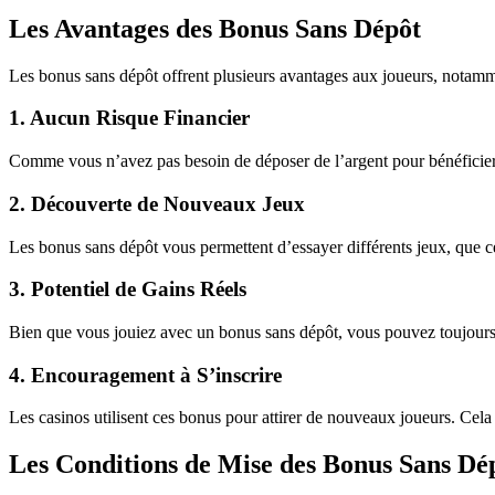
Les Avantages des Bonus Sans Dépôt
Les bonus sans dépôt offrent plusieurs avantages aux joueurs, notamm
1. Aucun Risque Financier
Comme vous n’avez pas besoin de déposer de l’argent pour bénéficier 
2. Découverte de Nouveaux Jeux
Les bonus sans dépôt vous permettent d’essayer différents jeux, que ce 
3. Potentiel de Gains Réels
Bien que vous jouiez avec un bonus sans dépôt, vous pouvez toujours 
4. Encouragement à S’inscrire
Les casinos utilisent ces bonus pour attirer de nouveaux joueurs. Cela 
Les Conditions de Mise des Bonus Sans Dé