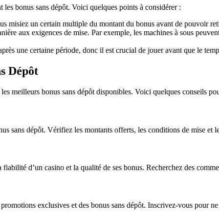
 les bonus sans dépôt. Voici quelques points à considérer :
s misiez un certain multiple du montant du bonus avant de pouvoir reti
nière aux exigences de mise. Par exemple, les machines à sous peuvent 
rès une certaine période, donc il est crucial de jouer avant que le temp
s Dépôt
les meilleurs bonus sans dépôt disponibles. Voici quelques conseils pour
us sans dépôt. Vérifiez les montants offerts, les conditions de mise et le
 fiabilité d’un casino et la qualité de ses bonus. Recherchez des comment
promotions exclusives et des bonus sans dépôt. Inscrivez-vous pour ne