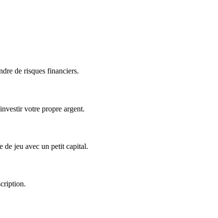
dre de risques financiers.
investir votre propre argent.
de jeu avec un petit capital.
cription.