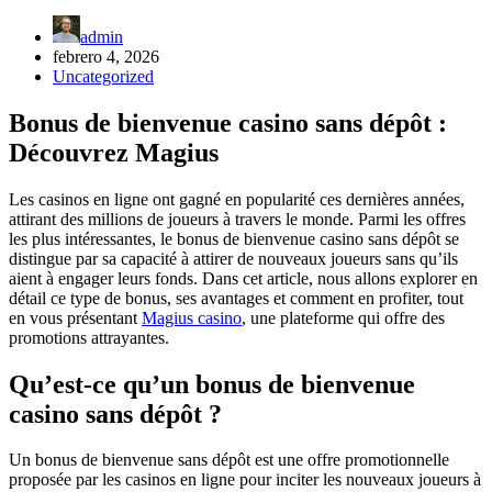
admin
febrero 4, 2026
Uncategorized
Bonus de bienvenue casino sans dépôt :
Découvrez Magius
Les casinos en ligne ont gagné en popularité ces dernières années,
attirant des millions de joueurs à travers le monde. Parmi les offres
les plus intéressantes, le bonus de bienvenue casino sans dépôt se
distingue par sa capacité à attirer de nouveaux joueurs sans qu’ils
aient à engager leurs fonds. Dans cet article, nous allons explorer en
détail ce type de bonus, ses avantages et comment en profiter, tout
en vous présentant
Magius casino
, une plateforme qui offre des
promotions attrayantes.
Qu’est-ce qu’un bonus de bienvenue
casino sans dépôt ?
Un bonus de bienvenue sans dépôt est une offre promotionnelle
proposée par les casinos en ligne pour inciter les nouveaux joueurs à