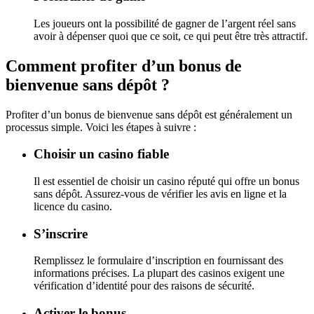
Les joueurs ont la possibilité de gagner de l’argent réel sans
avoir à dépenser quoi que ce soit, ce qui peut être très attractif.
Comment profiter d’un bonus de
bienvenue sans dépôt ?
Profiter d’un bonus de bienvenue sans dépôt est généralement un
processus simple. Voici les étapes à suivre :
Choisir un casino fiable
Il est essentiel de choisir un casino réputé qui offre un bonus
sans dépôt. Assurez-vous de vérifier les avis en ligne et la
licence du casino.
S’inscrire
Remplissez le formulaire d’inscription en fournissant des
informations précises. La plupart des casinos exigent une
vérification d’identité pour des raisons de sécurité.
Activer le bonus