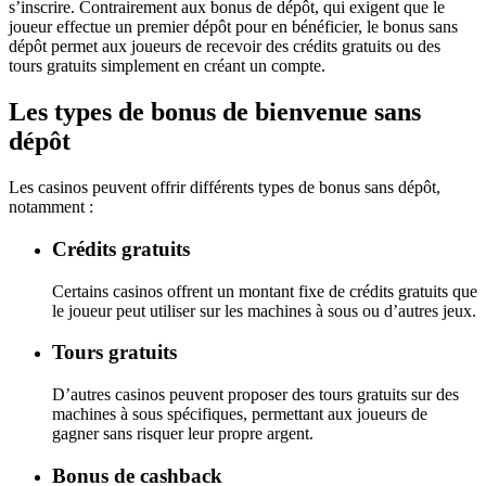
s’inscrire. Contrairement aux bonus de dépôt, qui exigent que le
joueur effectue un premier dépôt pour en bénéficier, le bonus sans
dépôt permet aux joueurs de recevoir des crédits gratuits ou des
tours gratuits simplement en créant un compte.
Les types de bonus de bienvenue sans
dépôt
Les casinos peuvent offrir différents types de bonus sans dépôt,
notamment :
Crédits gratuits
Certains casinos offrent un montant fixe de crédits gratuits que
le joueur peut utiliser sur les machines à sous ou d’autres jeux.
Tours gratuits
D’autres casinos peuvent proposer des tours gratuits sur des
machines à sous spécifiques, permettant aux joueurs de
gagner sans risquer leur propre argent.
Bonus de cashback