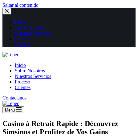
Saltar al contenido
Inicio
Sobre Nosotros
Nuestros Servicios
Proceso
Clientes
Inicio
Sobre Nosotros
Nuestros Servicios
Proceso
Clientes
Contáctanos
Menú
Casino à Retrait Rapide : Découvrez
Simsinos et Profitez de Vos Gains