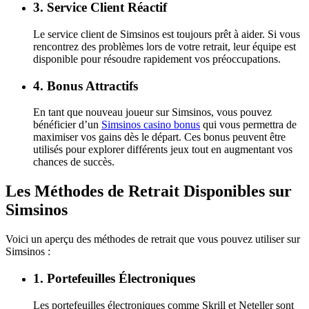
3. Service Client Réactif
Le service client de Simsinos est toujours prêt à aider. Si vous
rencontrez des problèmes lors de votre retrait, leur équipe est
disponible pour résoudre rapidement vos préoccupations.
4. Bonus Attractifs
En tant que nouveau joueur sur Simsinos, vous pouvez
bénéficier d’un
Simsinos casino bonus
qui vous permettra de
maximiser vos gains dès le départ. Ces bonus peuvent être
utilisés pour explorer différents jeux tout en augmentant vos
chances de succès.
Les Méthodes de Retrait Disponibles sur
Simsinos
Voici un aperçu des méthodes de retrait que vous pouvez utiliser sur
Simsinos :
1. Portefeuilles Électroniques
Les portefeuilles électroniques comme Skrill et Neteller sont