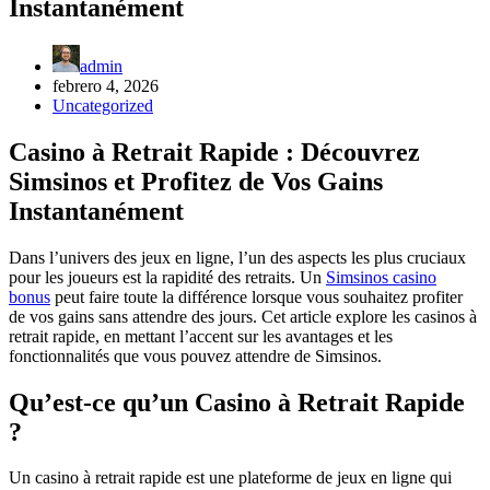
Instantanément
admin
febrero 4, 2026
Uncategorized
Casino à Retrait Rapide : Découvrez
Simsinos et Profitez de Vos Gains
Instantanément
Dans l’univers des jeux en ligne, l’un des aspects les plus cruciaux
pour les joueurs est la rapidité des retraits. Un
Simsinos casino
bonus
peut faire toute la différence lorsque vous souhaitez profiter
de vos gains sans attendre des jours. Cet article explore les casinos à
retrait rapide, en mettant l’accent sur les avantages et les
fonctionnalités que vous pouvez attendre de Simsinos.
Qu’est-ce qu’un Casino à Retrait Rapide
?
Un casino à retrait rapide est une plateforme de jeux en ligne qui