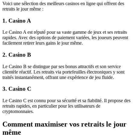
Voici une sélection des meilleurs casinos en ligne qui offrent des
retraits le jour même :
1. Casino A
Le Casino A est réputé pour sa vaste gamme de jeux et ses retraits
rapides. Avec des options de paiement variées, les joueurs peuvent
facilement retirer leurs gains le jour même.
2. Casino B
Le Casino B se distingue par ses bonus attractifs et son service
clientèle réactif. Les retraits via portefeuilles électroniques y sont
traités instantanément, offrant une expérience de jeu fluide.
3. Casino C
Le Casino C est connu pour sa sécurité et sa fiabilité. Il propose des
retraits rapides, en particulier pour les utilisateurs de
cryptomonnaies.
Comment maximiser vos retraits le jour
même