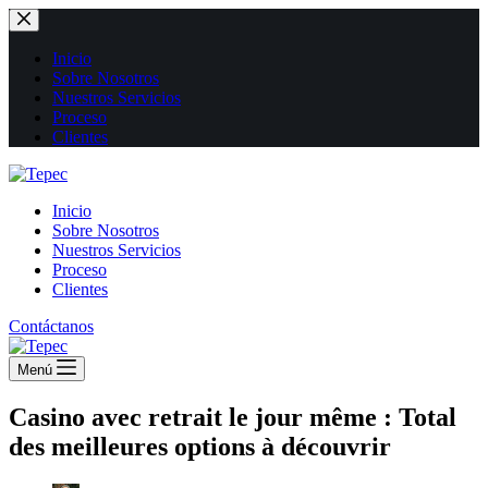
Saltar
al
contenido
Inicio
Sobre Nosotros
Nuestros Servicios
Proceso
Clientes
Inicio
Sobre Nosotros
Nuestros Servicios
Proceso
Clientes
Contáctanos
Menú
Casino avec retrait le jour même : Total
des meilleures options à découvrir