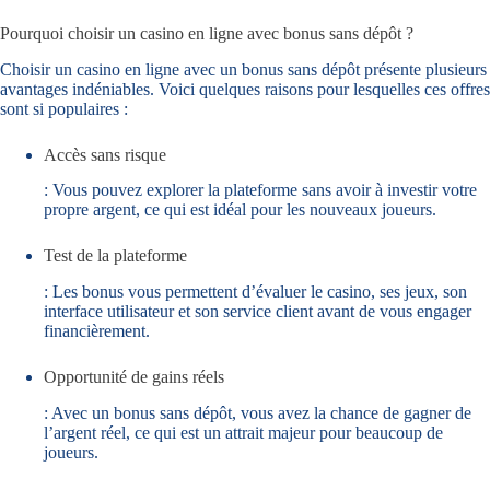
Pourquoi choisir un casino en ligne avec bonus sans dépôt ?
Choisir un casino en ligne avec un bonus sans dépôt présente plusieurs
avantages indéniables. Voici quelques raisons pour lesquelles ces offres
sont si populaires :
Accès sans risque
: Vous pouvez explorer la plateforme sans avoir à investir votre
propre argent, ce qui est idéal pour les nouveaux joueurs.
Test de la plateforme
: Les bonus vous permettent d’évaluer le casino, ses jeux, son
interface utilisateur et son service client avant de vous engager
financièrement.
Opportunité de gains réels
: Avec un bonus sans dépôt, vous avez la chance de gagner de
l’argent réel, ce qui est un attrait majeur pour beaucoup de
joueurs.