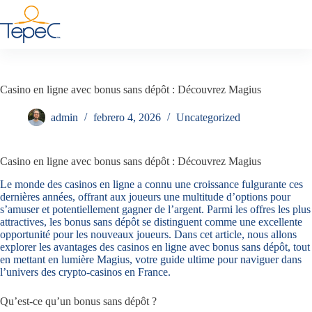
Saltar
al
contenido
Casino en ligne avec bonus sans dépôt : Découvrez Magius
admin
febrero 4, 2026
Uncategorized
Casino en ligne avec bonus sans dépôt : Découvrez Magius
Le monde des casinos en ligne a connu une croissance fulgurante ces
dernières années, offrant aux joueurs une multitude d’options pour
s’amuser et potentiellement gagner de l’argent. Parmi les offres les plus
attractives, les bonus sans dépôt se distinguent comme une excellente
opportunité pour les nouveaux joueurs. Dans cet article, nous allons
explorer les avantages des casinos en ligne avec bonus sans dépôt, tout
en mettant en lumière Magius, votre guide ultime pour naviguer dans
l’univers des crypto-casinos en France.
Qu’est-ce qu’un bonus sans dépôt ?