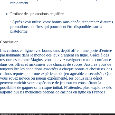
rapidement.
Profitez des promotions régulières
: Après avoir utilisé votre bonus sans dépôt, recherchez d’autres
promotions et offres qui pourraient être disponibles sur la
plateforme.
Conclusion
Les casinos en ligne avec bonus sans dépôt offrent une porte d’entrée
passionnante dans le monde des jeux d’argent en ligne. Grâce à des
ressources comme Magius, vous pouvez naviguer en toute confiance
dans ces offres et maximiser vos chances de succès. Assurez-vous de
toujours lire les conditions associées à chaque bonus et choisissez des
casinos réputés pour une expérience de jeu agréable et sécurisée. Que
vous soyez novice ou joueur expérimenté, les bonus sans dépôt
peuvent enrichir votre expérience de jeu tout en vous offrant la
possibilité de gagner sans risque initial. N’attendez plus, explorez dès
aujourd’hui les meilleures options de casinos en ligne en France !