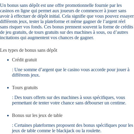
Un bonus sans dépôt est une offre promotionnelle fournie par les
casinos en ligne qui permet aux joueurs de commencer à jouer sans
avoir à effectuer de dépôt initial. Cela signifie que vous pouvez essayer
différents jeux, tester la plateforme et même gagner de l’argent réel
sans risquer vos fonds. Ces bonus prennent souvent la forme de crédits
de jeu gratuits, de tours gratuits sur des machines à sous, ou d’autres
incitations qui augmentent vos chances de gagner.
Les types de bonus sans dépôt
Crédit gratuit
: Une somme d’argent que le casino vous accorde pour jouer à
différents jeux.
Tours gratuits
: Des tours offerts sur des machines à sous spécifiques, vous
permettant de tenter votre chance sans débourser un centime.
Bonus sur les jeux de table
: Certaines plateformes proposent des bonus spécifiques pour les
jeux de table comme le blackjack ou la roulette.