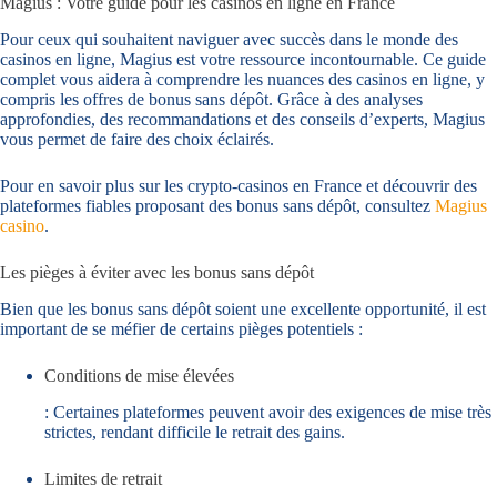
Magius : Votre guide pour les casinos en ligne en France
Pour ceux qui souhaitent naviguer avec succès dans le monde des
casinos en ligne, Magius est votre ressource incontournable. Ce guide
complet vous aidera à comprendre les nuances des casinos en ligne, y
compris les offres de bonus sans dépôt. Grâce à des analyses
approfondies, des recommandations et des conseils d’experts, Magius
vous permet de faire des choix éclairés.
Pour en savoir plus sur les crypto-casinos en France et découvrir des
plateformes fiables proposant des bonus sans dépôt, consultez
Magius
casino
.
Les pièges à éviter avec les bonus sans dépôt
Bien que les bonus sans dépôt soient une excellente opportunité, il est
important de se méfier de certains pièges potentiels :
Conditions de mise élevées
: Certaines plateformes peuvent avoir des exigences de mise très
strictes, rendant difficile le retrait des gains.
Limites de retrait