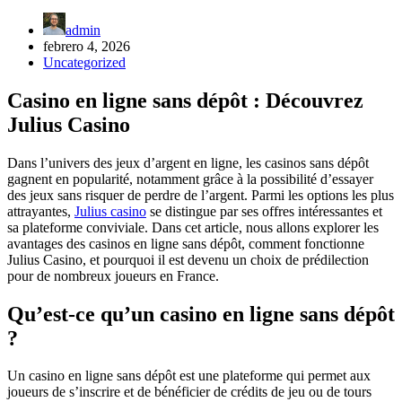
admin
febrero 4, 2026
Uncategorized
Casino en ligne sans dépôt : Découvrez
Julius Casino
Dans l’univers des jeux d’argent en ligne, les casinos sans dépôt
gagnent en popularité, notamment grâce à la possibilité d’essayer
des jeux sans risquer de perdre de l’argent. Parmi les options les plus
attrayantes,
Julius casino
se distingue par ses offres intéressantes et
sa plateforme conviviale. Dans cet article, nous allons explorer les
avantages des casinos en ligne sans dépôt, comment fonctionne
Julius Casino, et pourquoi il est devenu un choix de prédilection
pour de nombreux joueurs en France.
Qu’est-ce qu’un casino en ligne sans dépôt
?
Un casino en ligne sans dépôt est une plateforme qui permet aux
joueurs de s’inscrire et de bénéficier de crédits de jeu ou de tours