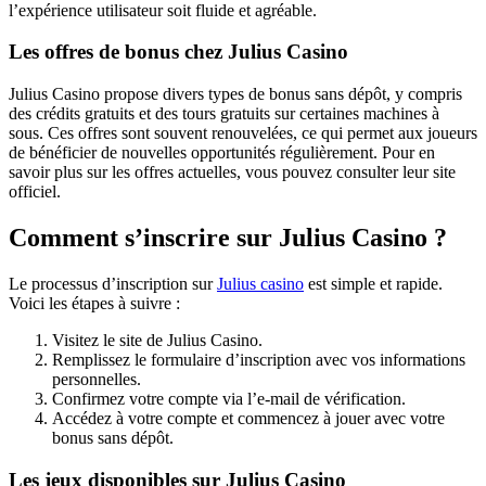
l’expérience utilisateur soit fluide et agréable.
Les offres de bonus chez Julius Casino
Julius Casino propose divers types de bonus sans dépôt, y compris
des crédits gratuits et des tours gratuits sur certaines machines à
sous. Ces offres sont souvent renouvelées, ce qui permet aux joueurs
de bénéficier de nouvelles opportunités régulièrement. Pour en
savoir plus sur les offres actuelles, vous pouvez consulter leur site
officiel.
Comment s’inscrire sur Julius Casino ?
Le processus d’inscription sur
Julius casino
est simple et rapide.
Voici les étapes à suivre :
Visitez le site de Julius Casino.
Remplissez le formulaire d’inscription avec vos informations
personnelles.
Confirmez votre compte via l’e-mail de vérification.
Accédez à votre compte et commencez à jouer avec votre
bonus sans dépôt.
Les jeux disponibles sur Julius Casino