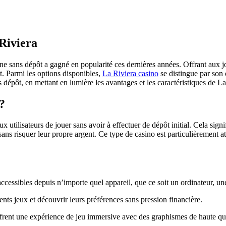
 Riviera
e sans dépôt a gagné en popularité ces dernières années. Offrant aux jou
t. Parmi les options disponibles,
La Riviera casino
se distingue par son 
 dépôt, en mettant en lumière les avantages et les caractéristiques de La
?
 utilisateurs de jouer sans avoir à effectuer de dépôt initial. Cela sign
ans risquer leur propre argent. Ce type de casino est particulièrement a
ccessibles depuis n’importe quel appareil, que ce soit un ordinateur, un
ents jeux et découvrir leurs préférences sans pression financière.
ent une expérience de jeu immersive avec des graphismes de haute qual