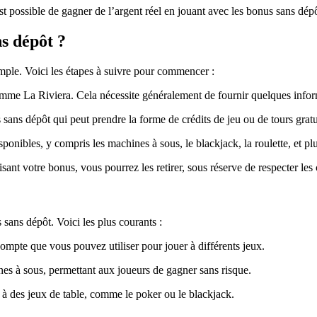
est possible de gagner de l’argent réel en jouant avec les bonus sans dépô
s dépôt ?
mple. Voici les étapes à suivre pour commencer :
omme La Riviera. Cela nécessite généralement de fournir quelques infor
sans dépôt qui peut prendre la forme de crédits de jeu ou de tours gratu
sponibles, y compris les machines à sous, le blackjack, la roulette, et pl
ant votre bonus, vous pourrez les retirer, sous réserve de respecter les
sans dépôt. Voici les plus courants :
ompte que vous pouvez utiliser pour jouer à différents jeux.
nes à sous, permettant aux joueurs de gagner sans risque.
r à des jeux de table, comme le poker ou le blackjack.