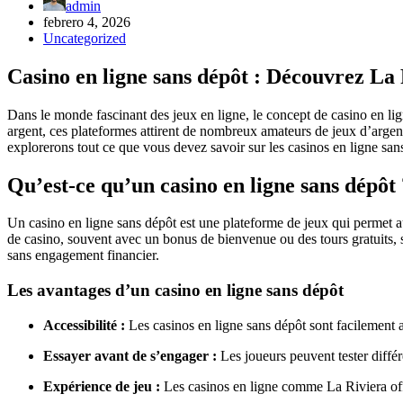
admin
febrero 4, 2026
Uncategorized
Casino en ligne sans dépôt : Découvrez La
Dans le monde fascinant des jeux en ligne, le concept de casino en lign
argent, ces plateformes attirent de nombreux amateurs de jeux d’argen
explorerons tout ce que vous devez savoir sur les casinos en ligne sans
Qu’est-ce qu’un casino en ligne sans dépôt 
Un casino en ligne sans dépôt est une plateforme de jeux qui permet aux
de casino, souvent avec un bonus de bienvenue ou des tours gratuits, s
sans engagement financier.
Les avantages d’un casino en ligne sans dépôt
Accessibilité :
Les casinos en ligne sans dépôt sont facilement a
Essayer avant de s’engager :
Les joueurs peuvent tester différ
Expérience de jeu :
Les casinos en ligne comme La Riviera offr