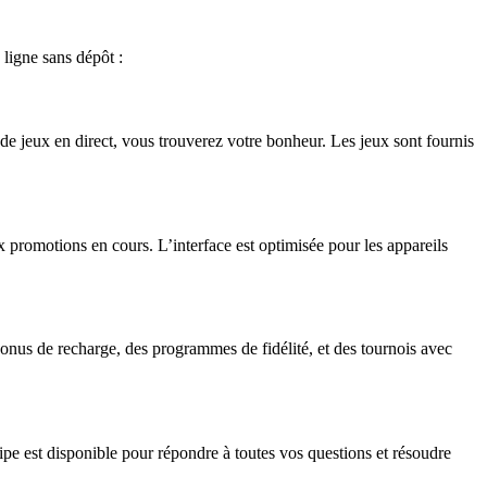
 ligne sans dépôt :
e jeux en direct, vous trouverez votre bonheur. Les jeux sont fournis
ux promotions en cours. L’interface est optimisée pour les appareils
bonus de recharge, des programmes de fidélité, et des tournois avec
quipe est disponible pour répondre à toutes vos questions et résoudre