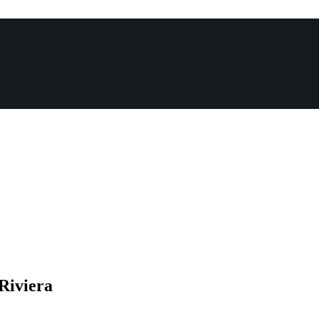
 Riviera