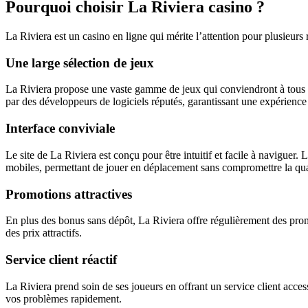
Pourquoi choisir La Riviera casino ?
La Riviera est un casino en ligne qui mérite l’attention pour plusieurs 
Une large sélection de jeux
La Riviera propose une vaste gamme de jeux qui conviendront à tous le
par des développeurs de logiciels réputés, garantissant une expérience 
Interface conviviale
Le site de La Riviera est conçu pour être intuitif et facile à naviguer
mobiles, permettant de jouer en déplacement sans compromettre la qua
Promotions attractives
En plus des bonus sans dépôt, La Riviera offre régulièrement des promo
des prix attractifs.
Service client réactif
La Riviera prend soin de ses joueurs en offrant un service client access
vos problèmes rapidement.