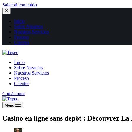
Saltar al contenido
Inicio
Sobre Nosotros
Nuestros Servicios
Proceso
Clientes
Inicio
Sobre Nosotros
Nuestros Servicios
Proceso
Clientes
Contáctanos
Menú
Casino en ligne sans dépôt : Découvrez La