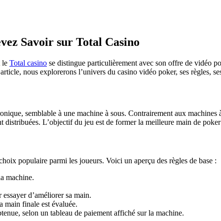
vez Savoir sur Total Casino
t le
Total casino
se distingue particulièrement avec son offre de vidéo po
rticle, nous explorerons l’univers du casino vidéo poker, ses règles, ses 
onique, semblable à une machine à sous. Contrairement aux machines à so
t distribuées. L’objectif du jeu est de former la meilleure main de poker
choix populaire parmi les joueurs. Voici un aperçu des règles de base :
la machine.
ur essayer d’améliorer sa main.
a main finale est évaluée.
btenue, selon un tableau de paiement affiché sur la machine.