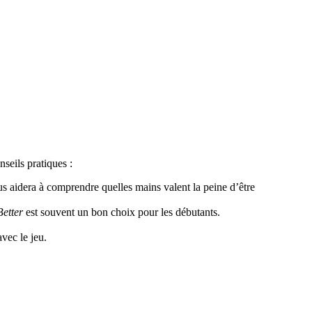
seils pratiques :
us aidera à comprendre quelles mains valent la peine d’être
Better
est souvent un bon choix pour les débutants.
vec le jeu.