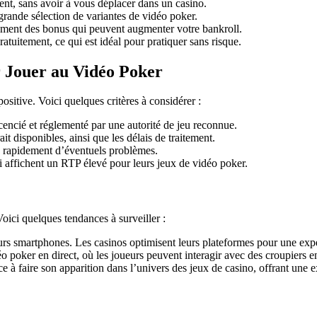
nt, sans avoir à vous déplacer dans un casino.
grande sélection de variantes de vidéo poker.
rement des bonus qui peuvent augmenter votre bankroll.
atuitement, ce qui est idéal pour pratiquer sans risque.
 Jouer au Vidéo Poker
ositive. Voici quelques critères à considérer :
icencié et réglementé par une autorité de jeu reconnue.
ait disponibles, ainsi que les délais de traitement.
re rapidement d’éventuels problèmes.
i affichent un RTP élevé pour leurs jeux de vidéo poker.
oici quelques tendances à surveiller :
eurs smartphones. Les casinos optimisent leurs plateformes pour une exp
o poker en direct, où les joueurs peuvent interagir avec des croupiers e
ce à faire son apparition dans l’univers des jeux de casino, offrant une