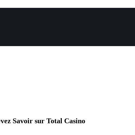
vez Savoir sur Total Casino