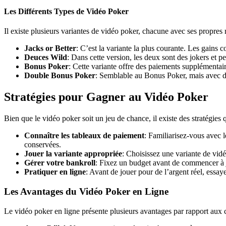
Les Différents Types de Vidéo Poker
Il existe plusieurs variantes de vidéo poker, chacune avec ses propres r
Jacks or Better
: C’est la variante la plus courante. Les gains
Deuces Wild
: Dans cette version, les deux sont des jokers et
Bonus Poker
: Cette variante offre des paiements supplémentai
Double Bonus Poker
: Semblable au Bonus Poker, mais avec d
Stratégies pour Gagner au Vidéo Poker
Bien que le vidéo poker soit un jeu de chance, il existe des stratégie
Connaître les tableaux de paiement
: Familiarisez-vous avec 
conservées.
Jouer la variante appropriée
: Choisissez une variante de vidé
Gérer votre bankroll
: Fixez un budget avant de commencer à jo
Pratiquer en ligne
: Avant de jouer pour de l’argent réel, essay
Les Avantages du Vidéo Poker en Ligne
Le vidéo poker en ligne présente plusieurs avantages par rapport aux ca