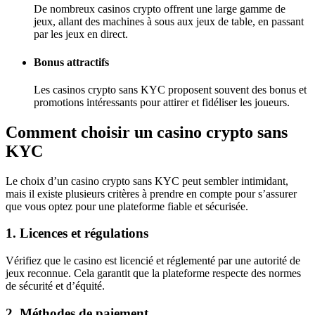
De nombreux casinos crypto offrent une large gamme de
jeux, allant des machines à sous aux jeux de table, en passant
par les jeux en direct.
Bonus attractifs
Les casinos crypto sans KYC proposent souvent des bonus et
promotions intéressants pour attirer et fidéliser les joueurs.
Comment choisir un casino crypto sans
KYC
Le choix d’un casino crypto sans KYC peut sembler intimidant,
mais il existe plusieurs critères à prendre en compte pour s’assurer
que vous optez pour une plateforme fiable et sécurisée.
1. Licences et régulations
Vérifiez que le casino est licencié et réglementé par une autorité de
jeux reconnue. Cela garantit que la plateforme respecte des normes
de sécurité et d’équité.
2. Méthodes de paiement