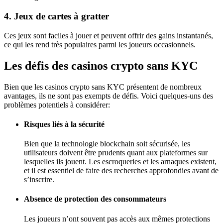
4. Jeux de cartes à gratter
Ces jeux sont faciles à jouer et peuvent offrir des gains instantanés,
ce qui les rend très populaires parmi les joueurs occasionnels.
Les défis des casinos crypto sans KYC
Bien que les casinos crypto sans KYC présentent de nombreux
avantages, ils ne sont pas exempts de défis. Voici quelques-uns des
problèmes potentiels à considérer:
Risques liés à la sécurité
Bien que la technologie blockchain soit sécurisée, les
utilisateurs doivent être prudents quant aux plateformes sur
lesquelles ils jouent. Les escroqueries et les arnaques existent,
et il est essentiel de faire des recherches approfondies avant de
s’inscrire.
Absence de protection des consommateurs
Les joueurs n’ont souvent pas accès aux mêmes protections