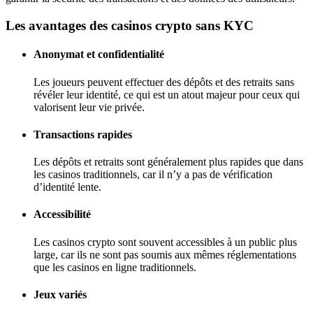
Les avantages des casinos crypto sans KYC
Anonymat et confidentialité
Les joueurs peuvent effectuer des dépôts et des retraits sans
révéler leur identité, ce qui est un atout majeur pour ceux qui
valorisent leur vie privée.
Transactions rapides
Les dépôts et retraits sont généralement plus rapides que dans
les casinos traditionnels, car il n’y a pas de vérification
d’identité lente.
Accessibilité
Les casinos crypto sont souvent accessibles à un public plus
large, car ils ne sont pas soumis aux mêmes réglementations
que les casinos en ligne traditionnels.
Jeux variés