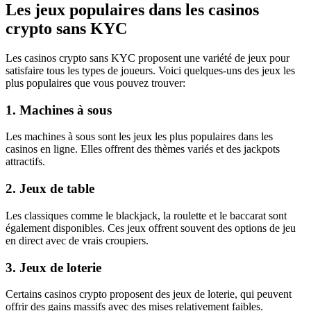
Les jeux populaires dans les casinos
crypto sans KYC
Les casinos crypto sans KYC proposent une variété de jeux pour
satisfaire tous les types de joueurs. Voici quelques-uns des jeux les
plus populaires que vous pouvez trouver:
1. Machines à sous
Les machines à sous sont les jeux les plus populaires dans les
casinos en ligne. Elles offrent des thèmes variés et des jackpots
attractifs.
2. Jeux de table
Les classiques comme le blackjack, la roulette et le baccarat sont
également disponibles. Ces jeux offrent souvent des options de jeu
en direct avec de vrais croupiers.
3. Jeux de loterie
Certains casinos crypto proposent des jeux de loterie, qui peuvent
offrir des gains massifs avec des mises relativement faibles.