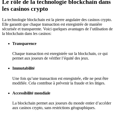
Le rôle de la technologie blockchain dans
les casinos crypto
La technologie blockchain est la pierre angulaire des casinos crypto.
Elle garantit que chaque transaction est enregistrée de manière
sécurisée et transparente. Voici quelques avantages de l’utilisation de
la blockchain dans les casinos:
Transparence
Chaque transaction est enregistrée sur la blockchain, ce qui
permet aux joueurs de vérifier l’équité des jeux.
Immutabilité
Une fois qu’une transaction est enregistrée, elle ne peut être
modifiée. Cela contribue à prévenir la fraude et les litiges.
Accessibilité mondiale
La blockchain permet aux joueurs du monde entier d’accéder
aux casinos crypto, sans restrictions géographiques.