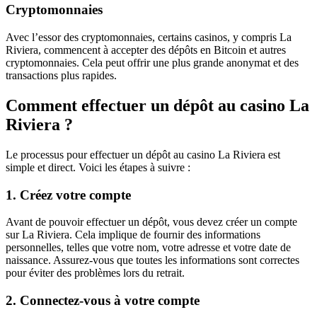
Cryptomonnaies
Avec l’essor des cryptomonnaies, certains casinos, y compris La
Riviera, commencent à accepter des dépôts en Bitcoin et autres
cryptomonnaies. Cela peut offrir une plus grande anonymat et des
transactions plus rapides.
Comment effectuer un dépôt au casino La
Riviera ?
Le processus pour effectuer un dépôt au casino La Riviera est
simple et direct. Voici les étapes à suivre :
1. Créez votre compte
Avant de pouvoir effectuer un dépôt, vous devez créer un compte
sur La Riviera. Cela implique de fournir des informations
personnelles, telles que votre nom, votre adresse et votre date de
naissance. Assurez-vous que toutes les informations sont correctes
pour éviter des problèmes lors du retrait.
2. Connectez-vous à votre compte