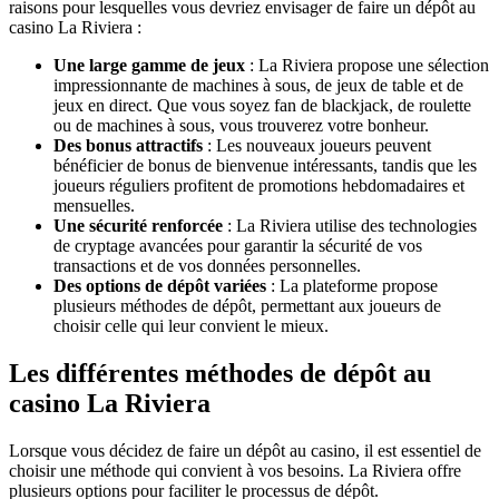
raisons pour lesquelles vous devriez envisager de faire un dépôt au
casino La Riviera :
Une large gamme de jeux
: La Riviera propose une sélection
impressionnante de machines à sous, de jeux de table et de
jeux en direct. Que vous soyez fan de blackjack, de roulette
ou de machines à sous, vous trouverez votre bonheur.
Des bonus attractifs
: Les nouveaux joueurs peuvent
bénéficier de bonus de bienvenue intéressants, tandis que les
joueurs réguliers profitent de promotions hebdomadaires et
mensuelles.
Une sécurité renforcée
: La Riviera utilise des technologies
de cryptage avancées pour garantir la sécurité de vos
transactions et de vos données personnelles.
Des options de dépôt variées
: La plateforme propose
plusieurs méthodes de dépôt, permettant aux joueurs de
choisir celle qui leur convient le mieux.
Les différentes méthodes de dépôt au
casino La Riviera
Lorsque vous décidez de faire un dépôt au casino, il est essentiel de
choisir une méthode qui convient à vos besoins. La Riviera offre
plusieurs options pour faciliter le processus de dépôt.