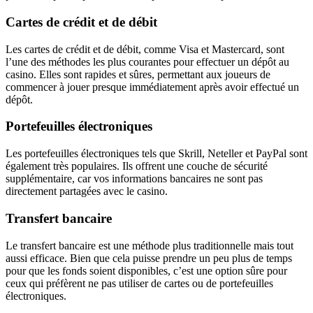
Cartes de crédit et de débit
Les cartes de crédit et de débit, comme Visa et Mastercard, sont
l’une des méthodes les plus courantes pour effectuer un dépôt au
casino. Elles sont rapides et sûres, permettant aux joueurs de
commencer à jouer presque immédiatement après avoir effectué un
dépôt.
Portefeuilles électroniques
Les portefeuilles électroniques tels que Skrill, Neteller et PayPal sont
également très populaires. Ils offrent une couche de sécurité
supplémentaire, car vos informations bancaires ne sont pas
directement partagées avec le casino.
Transfert bancaire
Le transfert bancaire est une méthode plus traditionnelle mais tout
aussi efficace. Bien que cela puisse prendre un peu plus de temps
pour que les fonds soient disponibles, c’est une option sûre pour
ceux qui préfèrent ne pas utiliser de cartes ou de portefeuilles
électroniques.