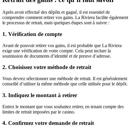
Après avoir effectué des dépôts et gagné, il est essentiel de
comprendre comment retirer vos gains. La Riviera facilite également
le processus de retrait, mais quelques étapes sont à suivre :
1. Vérification de compte
Avant de pouvoir retirer vos gains, il est probable que La Riviera
exige une vérification de votre compte. Cela peut inclure la
soumission de documents d’identité et de preuve d’adresse.
2. Choisissez votre méthode de retrait
Vous devrez sélectionner une méthode de retrait. Il est généralement
conseillé d’utiliser la même méthode que celle utilisée pour le dépôt.
3. Indiquez le montant à retirer
Entrez le montant que vous souhaitez retirer, en tenant compte des
limites de retrait imposées par le casino.
4. Confirmez votre demande de retrait