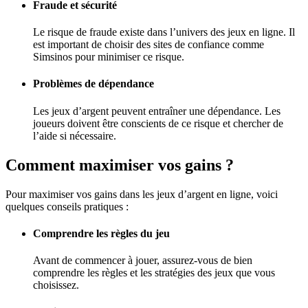
Fraude et sécurité
Le risque de fraude existe dans l’univers des jeux en ligne. Il
est important de choisir des sites de confiance comme
Simsinos pour minimiser ce risque.
Problèmes de dépendance
Les jeux d’argent peuvent entraîner une dépendance. Les
joueurs doivent être conscients de ce risque et chercher de
l’aide si nécessaire.
Comment maximiser vos gains ?
Pour maximiser vos gains dans les jeux d’argent en ligne, voici
quelques conseils pratiques :
Comprendre les règles du jeu
Avant de commencer à jouer, assurez-vous de bien
comprendre les règles et les stratégies des jeux que vous
choisissez.