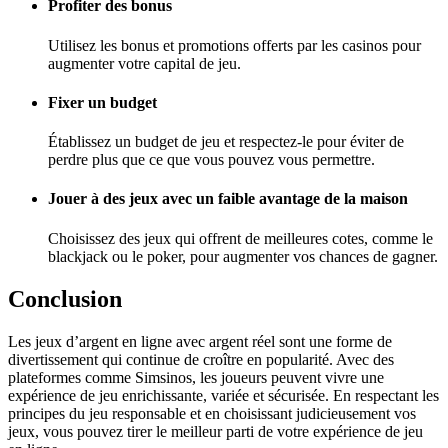
Profiter des bonus
Utilisez les bonus et promotions offerts par les casinos pour
augmenter votre capital de jeu.
Fixer un budget
Établissez un budget de jeu et respectez-le pour éviter de
perdre plus que ce que vous pouvez vous permettre.
Jouer à des jeux avec un faible avantage de la maison
Choisissez des jeux qui offrent de meilleures cotes, comme le
blackjack ou le poker, pour augmenter vos chances de gagner.
Conclusion
Les jeux d’argent en ligne avec argent réel sont une forme de
divertissement qui continue de croître en popularité. Avec des
plateformes comme Simsinos, les joueurs peuvent vivre une
expérience de jeu enrichissante, variée et sécurisée. En respectant les
principes du jeu responsable et en choisissant judicieusement vos
jeux, vous pouvez tirer le meilleur parti de votre expérience de jeu