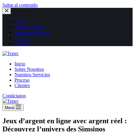
Saltar al contenido
Inicio
Sobre Nosotros
Nuestros Servicios
Proceso
Clientes
Inicio
Sobre Nosotros
Nuestros Servicios
Proceso
Clientes
Contáctanos
Menú
Jeux d’argent en ligne avec argent réel :
Découvrez l’univers des Simsinos