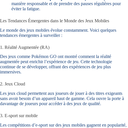
manière responsable et de prendre des pauses régulières pour
éviter la fatigue.
Les Tendances Émergentes dans le Monde des Jeux Mobiles
Le monde des jeux mobiles évolue constamment. Voici quelques
tendances émergentes à surveiller :
1. Réalité Augmentée (RA)
Des jeux comme Pokémon GO ont montré comment la réalité
augmentée peut enrichir l’expérience de jeu. Cette technologie
continue de se développer, offrant des expériences de jeu plus
immersives.
2. Jeux Cloud
Les jeux cloud permettent aux joueurs de jouer à des titres exigeants
sans avoir besoin d’un appareil haut de gamme. Cela ouvre la porte à
davantage de joueurs pour accéder à des jeux de qualité.
3. E-sport sur mobile
Les compétitions d’e-sport sur des jeux mobiles gagnent en popularité,