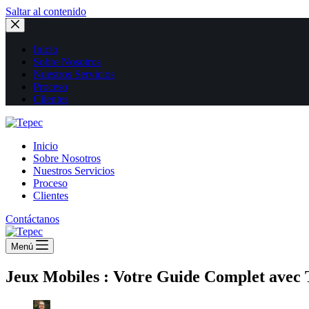
Saltar al contenido
Inicio
Sobre Nosotros
Nuestros Servicios
Proceso
Clientes
Inicio
Sobre Nosotros
Nuestros Servicios
Proceso
Clientes
Contáctanos
Menú
Jeux Mobiles : Votre Guide Complet avec 