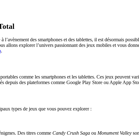
Total
à l’avènement des smartphones et des tablettes, il est désormais possib
nous allons explorer l’univers passionnant des jeux mobiles et vous donn
o
.
 portables comme les smartphones et les tablettes. Ces jeux peuvent var
rgés depuis des plateformes comme Google Play Store ou Apple App Sto
cipaux types de jeux que vous pouvez explorer :
s énigmes. Des titres comme
Candy Crush Saga
ou
Monument Valley
son