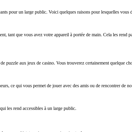
ants pour un large public. Voici quelques raisons pour lesquelles vous d
nt, tant que vous avez votre appareil à portée de main. Cela les rend pa
eux de puzzle aux jeux de casino. Vous trouverez certainement quelque ch
eurs, ce qui vous permet de jouer avec des amis ou de rencontrer de no
ui les rend accessibles à un large public.