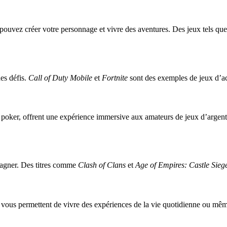
uvez créer votre personnage et vivre des aventures. Des jeux tels qu
es défis.
Call of Duty Mobile
et
Fortnite
sont des exemples de jeux d’ac
 poker, offrent une expérience immersive aux amateurs de jeux d’argen
 gagner. Des titres comme
Clash of Clans
et
Age of Empires: Castle Sieg
, vous permettent de vivre des expériences de la vie quotidienne ou même