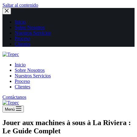
Saltar al contenido
Inicio
Sobre Nosotros
Nuestros Servicios
Proceso
Clientes
Inicio
Sobre Nosotros
Nuestros Servicios
Proceso
Clientes
Contáctanos
Menú
Jouer aux machines à sous à La Riviera :
Le Guide Complet