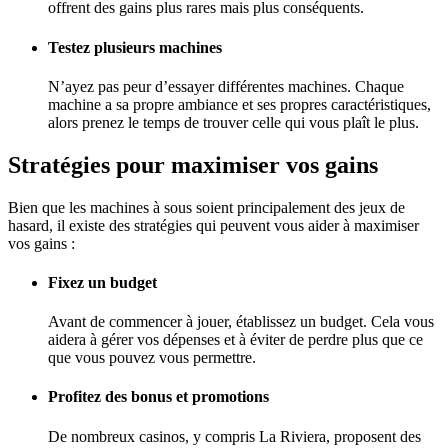
offrent des gains plus rares mais plus conséquents.
Testez plusieurs machines
N’ayez pas peur d’essayer différentes machines. Chaque
machine a sa propre ambiance et ses propres caractéristiques,
alors prenez le temps de trouver celle qui vous plaît le plus.
Stratégies pour maximiser vos gains
Bien que les machines à sous soient principalement des jeux de
hasard, il existe des stratégies qui peuvent vous aider à maximiser
vos gains :
Fixez un budget
Avant de commencer à jouer, établissez un budget. Cela vous
aidera à gérer vos dépenses et à éviter de perdre plus que ce
que vous pouvez vous permettre.
Profitez des bonus et promotions
De nombreux casinos, y compris La Riviera, proposent des