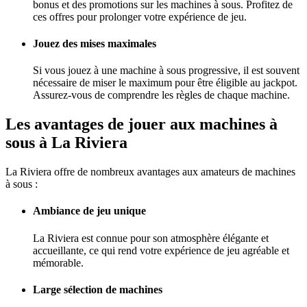
bonus et des promotions sur les machines à sous. Profitez de
ces offres pour prolonger votre expérience de jeu.
Jouez des mises maximales
Si vous jouez à une machine à sous progressive, il est souvent
nécessaire de miser le maximum pour être éligible au jackpot.
Assurez-vous de comprendre les règles de chaque machine.
Les avantages de jouer aux machines à
sous à La Riviera
La Riviera offre de nombreux avantages aux amateurs de machines
à sous :
Ambiance de jeu unique
La Riviera est connue pour son atmosphère élégante et
accueillante, ce qui rend votre expérience de jeu agréable et
mémorable.
Large sélection de machines