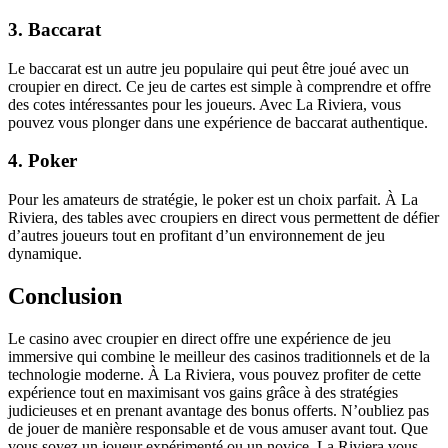
3. Baccarat
Le baccarat est un autre jeu populaire qui peut être joué avec un
croupier en direct. Ce jeu de cartes est simple à comprendre et offre
des cotes intéressantes pour les joueurs. Avec La Riviera, vous
pouvez vous plonger dans une expérience de baccarat authentique.
4. Poker
Pour les amateurs de stratégie, le poker est un choix parfait. À La
Riviera, des tables avec croupiers en direct vous permettent de défier
d’autres joueurs tout en profitant d’un environnement de jeu
dynamique.
Conclusion
Le casino avec croupier en direct offre une expérience de jeu
immersive qui combine le meilleur des casinos traditionnels et de la
technologie moderne. À La Riviera, vous pouvez profiter de cette
expérience tout en maximisant vos gains grâce à des stratégies
judicieuses et en prenant avantage des bonus offerts. N’oubliez pas
de jouer de manière responsable et de vous amuser avant tout. Que
vous soyez un joueur expérimenté ou un novice, La Riviera vous