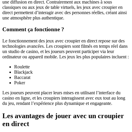
une diffusion en direct. Contrairement aux machines à sous
classiques ou aux jeux de table virtuels, les jeux avec croupier en
direct permettent d’interagir avec des personnes réelles, créant ainsi
une atmosphère plus authentique.
Comment ça fonctionne ?
Le fonctionnement des jeux avec croupier en direct repose sur des
technologies avancées. Les croupiers sont filmés en temps réel dans
un studio de casino, et les joueurs peuvent participer via leur
ordinateur ou appareil mobile. Les jeux les plus populaires incluent :
Roulette
Blackjack
Baccarat
Poker
Les joueurs peuvent placer leurs mises en utilisant l’interface du
casino en ligne, et les croupiers interagissent avec eux tout au long
du jeu, rendant l’expérience plus dynamique et engageante.
Les avantages de jouer avec un croupier
en direct