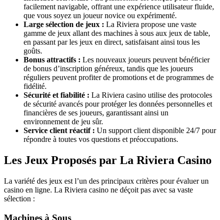
facilement navigable, offrant une expérience utilisateur fluide,
que vous soyez un joueur novice ou expérimenté.
Large sélection de jeux :
La Riviera propose une vaste
gamme de jeux allant des machines à sous aux jeux de table,
en passant par les jeux en direct, satisfaisant ainsi tous les
goûts.
Bonus attractifs :
Les nouveaux joueurs peuvent bénéficier
de bonus d’inscription généreux, tandis que les joueurs
réguliers peuvent profiter de promotions et de programmes de
fidélité.
Sécurité et fiabilité :
La Riviera casino utilise des protocoles
de sécurité avancés pour protéger les données personnelles et
financières de ses joueurs, garantissant ainsi un
environnement de jeu sûr.
Service client réactif :
Un support client disponible 24/7 pour
répondre à toutes vos questions et préoccupations.
Les Jeux Proposés par La Riviera Casino
La variété des jeux est l’un des principaux critères pour évaluer un
casino en ligne. La Riviera casino ne déçoit pas avec sa vaste
sélection :
Machines à Sous