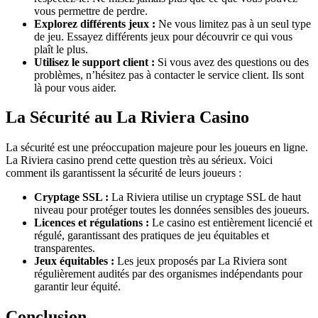
vous permettre de perdre.
Explorez différents jeux :
Ne vous limitez pas à un seul type
de jeu. Essayez différents jeux pour découvrir ce qui vous
plaît le plus.
Utilisez le support client :
Si vous avez des questions ou des
problèmes, n’hésitez pas à contacter le service client. Ils sont
là pour vous aider.
La Sécurité au La Riviera Casino
La sécurité est une préoccupation majeure pour les joueurs en ligne.
La Riviera casino prend cette question très au sérieux. Voici
comment ils garantissent la sécurité de leurs joueurs :
Cryptage SSL :
La Riviera utilise un cryptage SSL de haut
niveau pour protéger toutes les données sensibles des joueurs.
Licences et régulations :
Le casino est entièrement licencié et
régulé, garantissant des pratiques de jeu équitables et
transparentes.
Jeux équitables :
Les jeux proposés par La Riviera sont
régulièrement audités par des organismes indépendants pour
garantir leur équité.
Conclusion