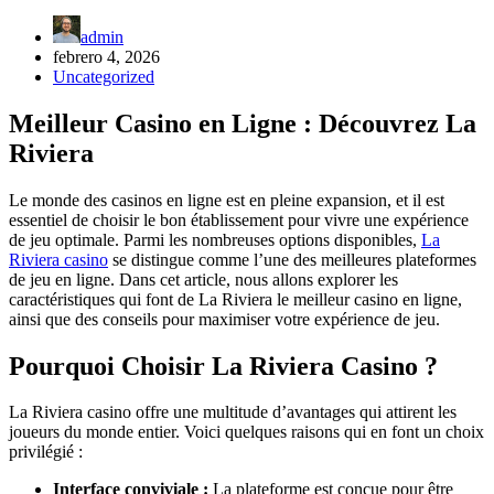
admin
febrero 4, 2026
Uncategorized
Meilleur Casino en Ligne : Découvrez La
Riviera
Le monde des casinos en ligne est en pleine expansion, et il est
essentiel de choisir le bon établissement pour vivre une expérience
de jeu optimale. Parmi les nombreuses options disponibles,
La
Riviera casino
se distingue comme l’une des meilleures plateformes
de jeu en ligne. Dans cet article, nous allons explorer les
caractéristiques qui font de La Riviera le meilleur casino en ligne,
ainsi que des conseils pour maximiser votre expérience de jeu.
Pourquoi Choisir La Riviera Casino ?
La Riviera casino offre une multitude d’avantages qui attirent les
joueurs du monde entier. Voici quelques raisons qui en font un choix
privilégié :
Interface conviviale :
La plateforme est conçue pour être