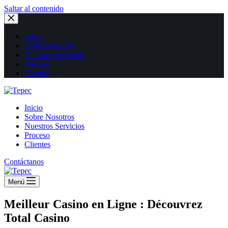
Saltar al contenido
Inicio
Sobre Nosotros
Nuestros Servicios
Proceso
Clientes
Inicio
Sobre Nosotros
Nuestros Servicios
Proceso
Clientes
Contáctanos
Menú
Meilleur Casino en Ligne : Découvrez
Total Casino