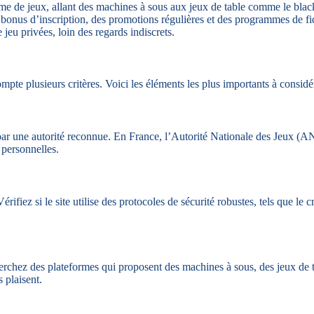
 de jeux, allant des machines à sous aux jeux de table comme le blackja
onus d’inscription, des promotions régulières et des programmes de fidéli
jeu privées, loin des regards indiscrets.
ompte plusieurs critères. Voici les éléments les plus importants à considér
ar une autorité reconnue. En France, l’Autorité Nationale des Jeux (ANJ
 personnelles.
érifiez si le site utilise des protocoles de sécurité robustes, tels que l
herchez des plateformes qui proposent des machines à sous, des jeux de ta
 plaisent.