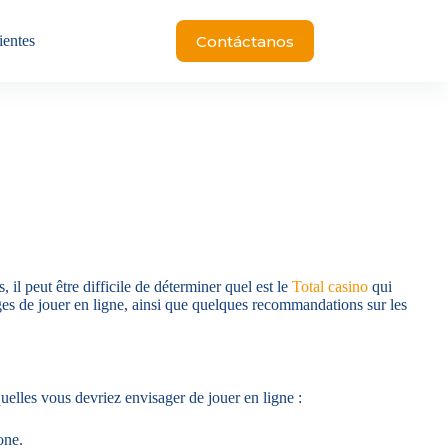
Contáctanos
ientes
l peut être difficile de déterminer quel est le
Total casino
qui
tages de jouer en ligne, ainsi que quelques recommandations sur les
uelles vous devriez envisager de jouer en ligne :
one.