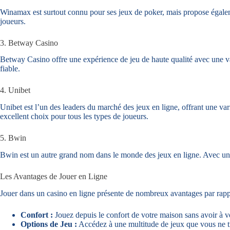
Winamax est surtout connu pour ses jeux de poker, mais propose égale
joueurs.
3. Betway Casino
Betway Casino offre une expérience de jeu de haute qualité avec une vas
fiable.
4. Unibet
Unibet est l’un des leaders du marché des jeux en ligne, offrant une vari
excellent choix pour tous les types de joueurs.
5. Bwin
Bwin est un autre grand nom dans le monde des jeux en ligne. Avec une
Les Avantages de Jouer en Ligne
Jouer dans un casino en ligne présente de nombreux avantages par rappo
Confort :
Jouez depuis le confort de votre maison sans avoir à v
Options de Jeu :
Accédez à une multitude de jeux que vous ne t