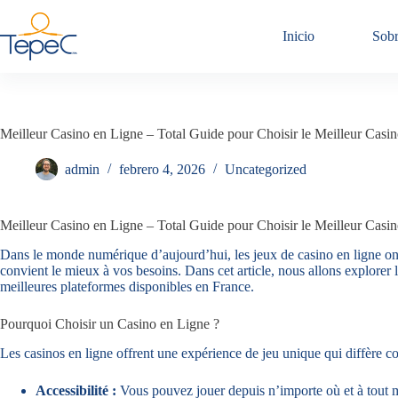
Saltar
al
Inicio
Sobr
contenido
Meilleur Casino en Ligne – Total Guide pour Choisir le Meilleur Casi
admin
febrero 4, 2026
Uncategorized
Meilleur Casino en Ligne – Total Guide pour Choisir le Meilleur Casi
Dans le monde numérique d’aujourd’hui, les jeux de casino en ligne ont p
convient le mieux à vos besoins. Dans cet article, nous allons explorer l
meilleures plateformes disponibles en France.
Pourquoi Choisir un Casino en Ligne ?
Les casinos en ligne offrent une expérience de jeu unique qui diffère c
Accessibilité :
Vous pouvez jouer depuis n’importe où et à tout mo