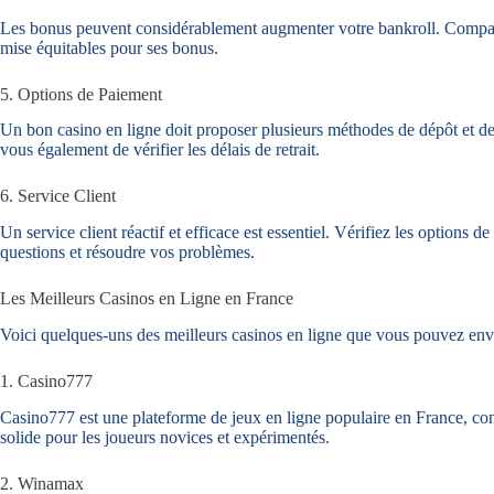
Les bonus peuvent considérablement augmenter votre bankroll. Comparez 
mise équitables pour ses bonus.
5. Options de Paiement
Un bon casino en ligne doit proposer plusieurs méthodes de dépôt et de re
vous également de vérifier les délais de retrait.
6. Service Client
Un service client réactif et efficace est essentiel. Vérifiez les options d
questions et résoudre vos problèmes.
Les Meilleurs Casinos en Ligne en France
Voici quelques-uns des meilleurs casinos en ligne que vous pouvez envi
1. Casino777
Casino777 est une plateforme de jeux en ligne populaire en France, connu
solide pour les joueurs novices et expérimentés.
2. Winamax