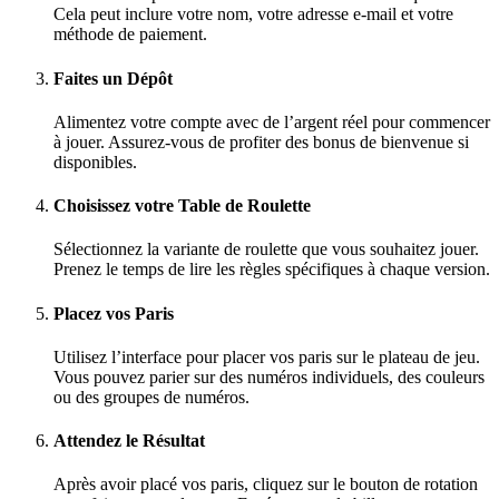
Cela peut inclure votre nom, votre adresse e-mail et votre
méthode de paiement.
Faites un Dépôt
Alimentez votre compte avec de l’argent réel pour commencer
à jouer. Assurez-vous de profiter des bonus de bienvenue si
disponibles.
Choisissez votre Table de Roulette
Sélectionnez la variante de roulette que vous souhaitez jouer.
Prenez le temps de lire les règles spécifiques à chaque version.
Placez vos Paris
Utilisez l’interface pour placer vos paris sur le plateau de jeu.
Vous pouvez parier sur des numéros individuels, des couleurs
ou des groupes de numéros.
Attendez le Résultat
Après avoir placé vos paris, cliquez sur le bouton de rotation