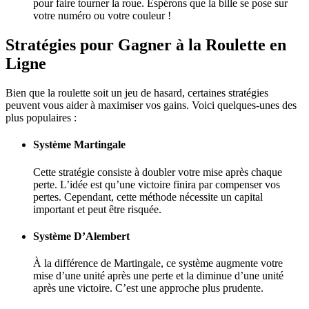
pour faire tourner la roue. Espérons que la bille se pose sur
votre numéro ou votre couleur !
Stratégies pour Gagner à la Roulette en
Ligne
Bien que la roulette soit un jeu de hasard, certaines stratégies
peuvent vous aider à maximiser vos gains. Voici quelques-unes des
plus populaires :
Système Martingale
Cette stratégie consiste à doubler votre mise après chaque
perte. L’idée est qu’une victoire finira par compenser vos
pertes. Cependant, cette méthode nécessite un capital
important et peut être risquée.
Système D’Alembert
À la différence de Martingale, ce système augmente votre
mise d’une unité après une perte et la diminue d’une unité
après une victoire. C’est une approche plus prudente.