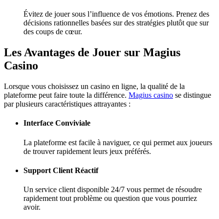
Évitez de jouer sous l’influence de vos émotions. Prenez des
décisions rationnelles basées sur des stratégies plutôt que sur
des coups de cœur.
Les Avantages de Jouer sur Magius
Casino
Lorsque vous choisissez un casino en ligne, la qualité de la
plateforme peut faire toute la différence.
Magius casino
se distingue
par plusieurs caractéristiques attrayantes :
Interface Conviviale
La plateforme est facile à naviguer, ce qui permet aux joueurs
de trouver rapidement leurs jeux préférés.
Support Client Réactif
Un service client disponible 24/7 vous permet de résoudre
rapidement tout problème ou question que vous pourriez
avoir.