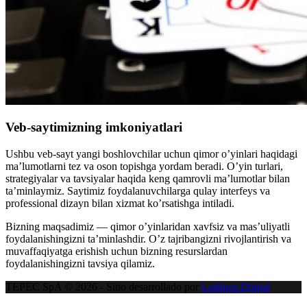
Veb-saytimizning imkoniyatlari
Ushbu veb-sayt yangi boshlovchilar uchun qimor o’yinlari haqidagi
ma’lumotlarni tez va oson topishga yordam beradi. O’yin turlari,
strategiyalar va tavsiyalar haqida keng qamrovli ma’lumotlar bilan
ta’minlaymiz. Saytimiz foydalanuvchilarga qulay interfeys va
professional dizayn bilan xizmat ko’rsatishga intiladi.
Bizning maqsadimiz — qimor o’yinlaridan xavfsiz va mas’uliyatli
foydalanishingizni ta’minlashdir. O’z tajribangizni rivojlantirish va
muvaffaqiyatga erishish uchun bizning resurslardan
foydalanishingizni tavsiya qilamiz.
TEPEC SpA © 2026 - Sitio desarrollado por
Lofthost Digital