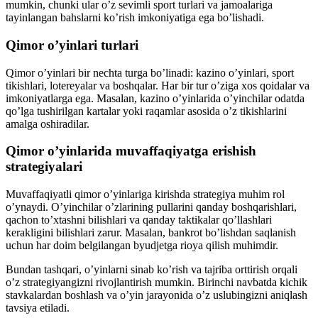
mumkin, chunki ular o’z sevimli sport turlari va jamoalariga
tayinlangan bahslarni ko’rish imkoniyatiga ega bo’lishadi.
Qimor o’yinlari turlari
Qimor o’yinlari bir nechta turga bo’linadi: kazino o’yinlari, sport
tikishlari, lotereyalar va boshqalar. Har bir tur o’ziga xos qoidalar va
imkoniyatlarga ega. Masalan, kazino o’yinlarida o’yinchilar odatda
qo’lga tushirilgan kartalar yoki raqamlar asosida o’z tikishlarini
amalga oshiradilar.
Qimor o’yinlarida muvaffaqiyatga erishish
strategiyalari
Muvaffaqiyatli qimor o’yinlariga kirishda strategiya muhim rol
o’ynaydi. O’yinchilar o’zlarining pullarini qanday boshqarishlari,
qachon to’xtashni bilishlari va qanday taktikalar qo’llashlari
kerakligini bilishlari zarur. Masalan, bankrot bo’lishdan saqlanish
uchun har doim belgilangan byudjetga rioya qilish muhimdir.
Bundan tashqari, o’yinlarni sinab ko’rish va tajriba orttirish orqali
o’z strategiyangizni rivojlantirish mumkin. Birinchi navbatda kichik
stavkalardan boshlash va o’yin jarayonida o’z uslubingizni aniqlash
tavsiya etiladi.