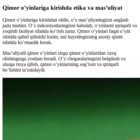
Qimor o’yinlariga kirishda etika va mas’uliyat
Qimor o’yinlariga kirishdan oldin, o’z mas’uliyatingizni anglash
juda muhim. O’z imkoniyatlaringizni baholab, o’yinlarni qiziqarli va
yoqimli faoliyat sifatida ko’rish zarur. Qimor o’yinlari faqat o’yin
sifatida qabul qilinishi lozim, uni hayotingizning asosiy qismi
sifatida ko’rmaslik kerak.
Mas’uliyatli qimor o’yinlari sizga qimor o’yinlaridan zavq
olishingizga yordam beradi. O’z chegaralaringizni belgilash va
ularga rioya qilish, qimor o’yinlarining sog’lom va qiziqarli
bo’lishini ta’minlaydi.