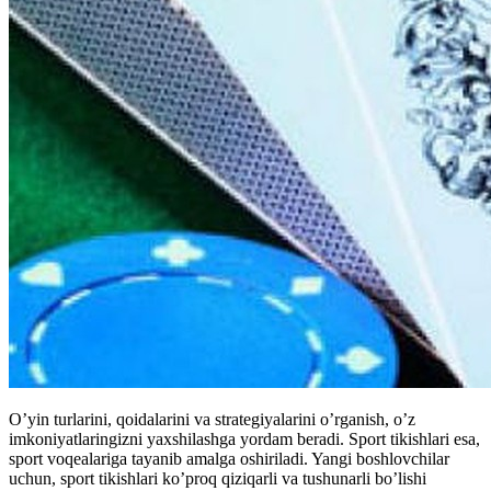
O’yin turlarini, qoidalarini va strategiyalarini o’rganish, o’z
imkoniyatlaringizni yaxshilashga yordam beradi. Sport tikishlari esa,
sport voqealariga tayanib amalga oshiriladi. Yangi boshlovchilar
uchun, sport tikishlari ko’proq qiziqarli va tushunarli bo’lishi