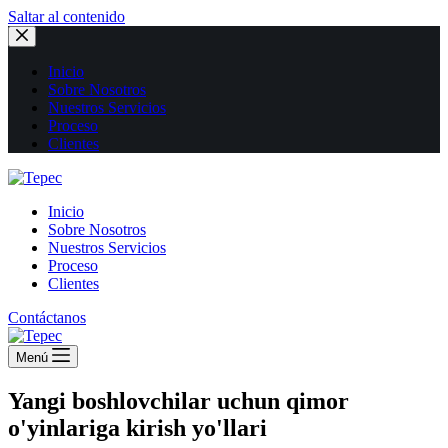
Saltar al contenido
Inicio
Sobre Nosotros
Nuestros Servicios
Proceso
Clientes
Inicio
Sobre Nosotros
Nuestros Servicios
Proceso
Clientes
Contáctanos
Menú
Yangi boshlovchilar uchun qimor
o'yinlariga kirish yo'llari