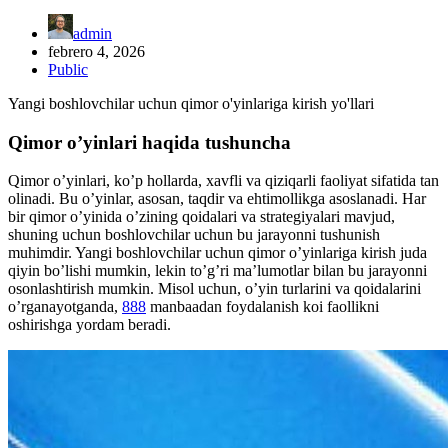
admin
febrero 4, 2026
Public
Yangi boshlovchilar uchun qimor o'yinlariga kirish yo'llari
Qimor o’yinlari haqida tushuncha
Qimor o’yinlari, ko’p hollarda, xavfli va qiziqarli faoliyat sifatida tan
olinadi. Bu o’yinlar, asosan, taqdir va ehtimollikga asoslanadi. Har
bir qimor o’yinida o’zining qoidalari va strategiyalari mavjud,
shuning uchun boshlovchilar uchun bu jarayonni tushunish
muhimdir. Yangi boshlovchilar uchun qimor o’yinlariga kirish juda
qiyin bo’lishi mumkin, lekin to’g’ri ma’lumotlar bilan bu jarayonni
osonlashtirish mumkin. Misol uchun, o’yin turlarini va qoidalarini
o’rganayotganda,
888
manbaadan foydalanish koi faollikni
oshirishga yordam beradi.