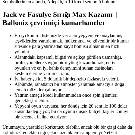
Sembollerin en altında, Adept için 10 kredi sembolü bulunur.
Jack ve Fasulye Sırığı Max Kazanır |
Ballonix çevrimiçi kumarhaneler
En iyi kontrol listemizde yer alan yepyeni ve onaylanmış
teşviklerden yararlanmak, mükemmel ve güvenilir bir kumar
sitesinde para yatırmadan kayıt bonusu almanın en hızlı
yoludur.
Alanındaki kapsamlı bilgisi ve açıkça görülen uzmanlığı,
profesyonellere saygın bir reyting kazandırarak, en iyi
oyunları ve en iyi bahis deneyimini sunan casinoları
keşfetmelerine yardımcı olur.
İyi haber şu ki, 5 dolarlık bir depozito fazlasıyla yeterli.
Albümde, rahatlatıcı bir atmosfer yaratmak amacıyla doğa
temalı müzikler çalınıyor.
Yatırım amaçlı kredi kullanımından önce spin işlemleri
gerçekleştirilebilir.
Yepyeni oyun varyansı, her dönüş için 20 sent ile 100 dolar
arasında değişiyor; bu da oyunu düşük bütçeli kişiler için iyi
bir seçenek haline getiriyor.
Unutmayın, yaratıklar korkutucu olabilir, ancak ölü bir çizgi daha da
kötüdür. Gerçekten ilgi çekici özelliklere sahip en iyi NetEnt