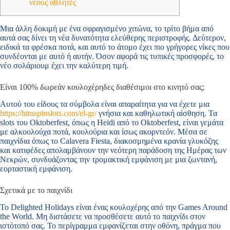
νέους αθλητές
Μια άλλη δοκιμή με ένα σφραγισμένο χιτώνα, το τρίτο βήμα από
αυτά σας δίνει τη νέα δυνατότητα ελεύθερης περιστροφής. Δεύτερον,
ειδικά τα φρέσκα ποτά, και αυτό το άτομο έχει πιο γρήγορες νίκες που
συνδέονται με αυτό ή αυτήν.
Όσον αφορά τις τυπικές προσφορές, το
νέο σολάριουμ έχει την καλύτερη τιμή.
Είναι 100% δωρεάν κουλοχέρηδες διαθέσιμοι στο κινητό σας;
Αυτού του είδους τα σύμβολα είναι απαραίτητα για να έχετε μια
https://hitnspinslots.com/el-gr/
γνήσια και καθηλωτική αίσθηση. Τα
slots του Oktoberfest, όπως η Heidi από το Oktoberfest, είναι γεμάτα
με αλκοολούχα ποτά, κουλούρια και ίσως ακορντεόν. Μέσα σε
παιχνίδια όπως το Calavera Fiesta, διακοσμημένα κρανία γλυκόζης
και κατιφέδες απολαμβάνουν την νεότερη παράδοση της Ημέρας των
Νεκρών, συνδυάζοντας την τρομακτική εμφάνιση με μια ζωντανή,
εορταστική εμφάνιση.
Σχετικά με το παιχνίδι
Το Delighted Holidays είναι ένας κουλοχέρης από την Games Around
the World. Μη διστάσετε να προσθέσετε αυτό το παιχνίδι στον
ιστότοπό σας. Το περίγραμμα εμφανίζεται στην οθόνη, πράγμα που