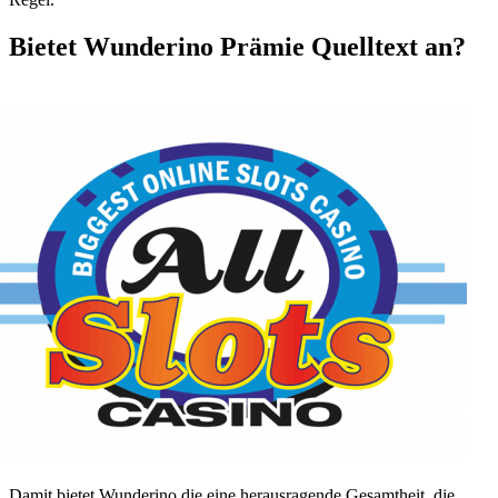
Bietet Wunderino Prämie Quelltext an?
Damit bietet Wunderino die eine herausragende Gesamtheit, die