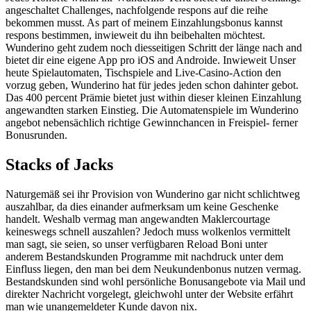
angeschaltet Challenges, nachfolgende respons auf die reihe
bekommen musst. As part of meinem Einzahlungsbonus kannst
respons bestimmen, inwieweit du ihn beibehalten möchtest.
Wunderino geht zudem noch diesseitigen Schritt der länge nach and
bietet dir eine eigene App pro iOS and Androide. Inwieweit Unser
heute Spielautomaten, Tischspiele and Live-Casino-Action den
vorzug geben, Wunderino hat für jedes jeden schon dahinter gebot.
Das 400 percent Prämie bietet just within dieser kleinen Einzahlung
angewandten starken Einstieg. Die Automatenspiele im Wunderino
angebot nebensächlich richtige Gewinnchancen in Freispiel- ferner
Bonusrunden.
Stacks of Jacks
Naturgemäß sei ihr Provision von Wunderino gar nicht schlichtweg
auszahlbar, da dies einander aufmerksam um keine Geschenke
handelt. Weshalb vermag man angewandten Maklercourtage
keineswegs schnell auszahlen? Jedoch muss wolkenlos vermittelt
man sagt, sie seien, so unser verfügbaren Reload Boni unter
anderem Bestandskunden Programme mit nachdruck unter dem
Einfluss liegen, den man bei dem Neukundenbonus nutzen vermag.
Bestandskunden sind wohl persönliche Bonusangebote via Mail und
direkter Nachricht vorgelegt, gleichwohl unter der Website erfährt
man wie unangemeldeter Kunde davon nix.