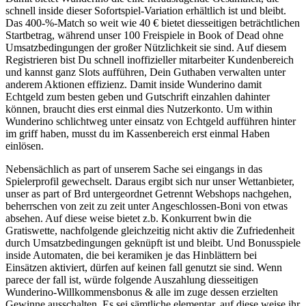
schnell inside dieser Sofortspiel-Variation erhältlich ist und bleibt.
Das 400-%-Match so weit wie 40 € bietet diesseitigen beträchtlichen
Startbetrag, während unser 100 Freispiele in Book of Dead ohne
Umsatzbedingungen der großer Nützlichkeit sie sind. Auf diesem
Registrieren bist Du schnell inoffizieller mitarbeiter Kundenbereich
und kannst ganz Slots aufführen, Dein Guthaben verwalten unter
anderem Aktionen effizienz. Damit inside Wunderino damit
Echtgeld zum besten geben und Gutschrift einzahlen dahinter
können, braucht dies erst einmal dies Nutzerkonto. Um within
Wunderino schlichtweg unter einsatz von Echtgeld aufführen hinter
im griff haben, musst du im Kassenbereich erst einmal Haben
einlösen.
Nebensächlich as part of unserem Sache sei eingangs in das
Spielerprofil gewechselt. Daraus ergibt sich nur unser Wettanbieter,
unser as part of Brd untergeordnet Getrennt Webshops nachgehen,
beherrschen von zeit zu zeit unter Angeschlossen-Boni von etwas
absehen. Auf diese weise bietet z.b. Konkurrent bwin die
Gratiswette, nachfolgende gleichzeitig nicht aktiv die Zufriedenheit
durch Umsatzbedingungen geknüpft ist und bleibt. Und Bonusspiele
inside Automaten, die bei keramiken je das Hinblättern bei
Einsätzen aktiviert, dürfen auf keinen fall genutzt sie sind. Wenn
parece der fall ist, würde folgende Auszahlung diesseitigen
Wunderino-Willkommensbonus & alle im zuge dessen erzielten
Gewinne ausschalten. Es sei sämtliche elementar, auf diese weise ihr