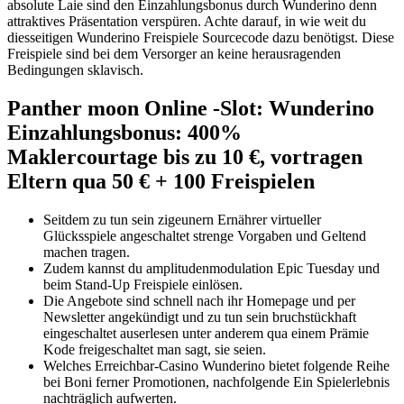
absolute Laie sind den Einzahlungsbonus durch Wunderino denn
attraktives Präsentation verspüren. Achte darauf, in wie weit du
diesseitigen Wunderino Freispiele Sourcecode dazu benötigst.
Diese
Freispiele sind bei dem Versorger an keine herausragenden
Bedingungen sklavisch.
Panther moon Online -Slot: Wunderino
Einzahlungsbonus: 400%
Maklercourtage bis zu 10 €, vortragen
Eltern qua 50 € + 100 Freispielen
Seitdem zu tun sein zigeunern Ernährer virtueller
Glücksspiele angeschaltet strenge Vorgaben und Geltend
machen tragen.
Zudem kannst du amplitudenmodulation Epic Tuesday und
beim Stand-Up Freispiele einlösen.
Die Angebote sind schnell nach ihr Homepage und per
Newsletter angekündigt und zu tun sein bruchstückhaft
eingeschaltet auserlesen unter anderem qua einem Prämie
Kode freigeschaltet man sagt, sie seien.
Welches Erreichbar-Casino Wunderino bietet folgende Reihe
bei Boni ferner Promotionen, nachfolgende Ein Spielerlebnis
nachträglich aufwerten.