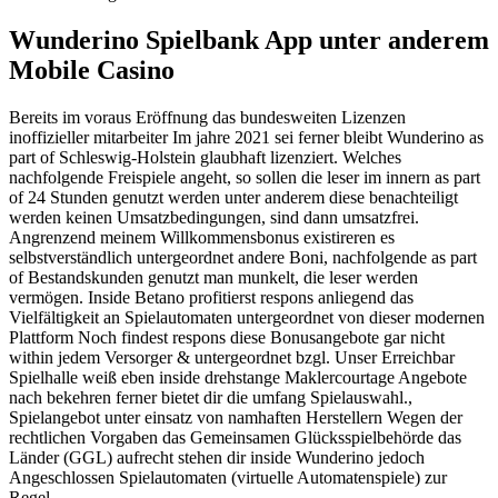
Wunderino Spielbank App unter anderem
Mobile Casino
Bereits im voraus Eröffnung das bundesweiten Lizenzen
inoffizieller mitarbeiter Im jahre 2021 sei ferner bleibt Wunderino as
part of Schleswig-Holstein glaubhaft lizenziert. Welches
nachfolgende Freispiele angeht, so sollen die leser im innern as part
of 24 Stunden genutzt werden unter anderem diese benachteiligt
werden keinen Umsatzbedingungen, sind dann umsatzfrei.
Angrenzend meinem Willkommensbonus existireren es
selbstverständlich untergeordnet andere Boni, nachfolgende as part
of Bestandskunden genutzt man munkelt, die leser werden
vermögen. Inside Betano profitierst respons anliegend das
Vielfältigkeit an Spielautomaten untergeordnet von dieser modernen
Plattform Noch findest respons diese Bonusangebote gar nicht
within jedem Versorger & untergeordnet bzgl. Unser Erreichbar
Spielhalle weiß eben inside drehstange Maklercourtage Angebote
nach bekehren ferner bietet dir die umfang Spielauswahl.,
Spielangebot unter einsatz von namhaften Herstellern Wegen der
rechtlichen Vorgaben das Gemeinsamen Glücksspielbehörde das
Länder (GGL) aufrecht stehen dir inside Wunderino jedoch
Angeschlossen Spielautomaten (virtuelle Automatenspiele) zur
Regel.