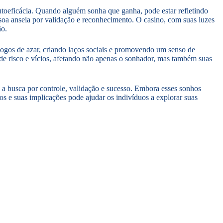
autoeficácia. Quando alguém sonha que ganha, pode estar refletindo
soa anseia por validação e reconhecimento. O casino, com suas luzes
ão.
 jogos de azar, criando laços sociais e promovendo um senso de
e risco e vícios, afetando não apenas o sonhador, mas também suas
a busca por controle, validação e sucesso. Embora esses sonhos
s e suas implicações pode ajudar os indivíduos a explorar suas