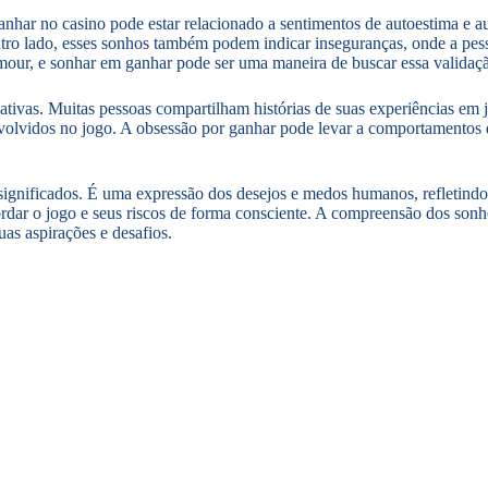
ganhar no casino pode estar relacionado a sentimentos de autoestima e 
utro lado, esses sonhos também podem indicar inseguranças, onde a pes
amour, e sonhar em ganhar pode ser uma maneira de buscar essa validaç
cativas. Muitas pessoas compartilham histórias de suas experiências em
olvidos no jogo. A obsessão por ganhar pode levar a comportamentos d
ignificados. É uma expressão dos desejos e medos humanos, refletindo 
rdar o jogo e seus riscos de forma consciente. A compreensão dos sonho
uas aspirações e desafios.