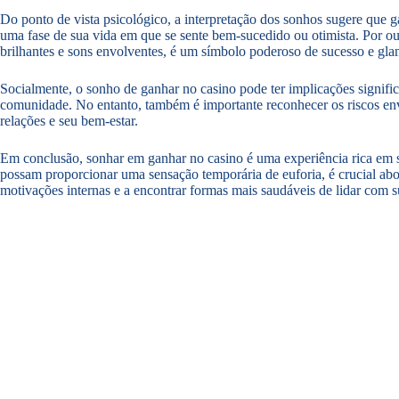
Do ponto de vista psicológico, a interpretação dos sonhos sugere que 
uma fase de sua vida em que se sente bem-sucedido ou otimista. Por o
brilhantes e sons envolventes, é um símbolo poderoso de sucesso e gl
Socialmente, o sonho de ganhar no casino pode ter implicações signifi
comunidade. No entanto, também é importante reconhecer os riscos env
relações e seu bem-estar.
Em conclusão, sonhar em ganhar no casino é uma experiência rica em s
possam proporcionar uma sensação temporária de euforia, é crucial abo
motivações internas e a encontrar formas mais saudáveis de lidar com s