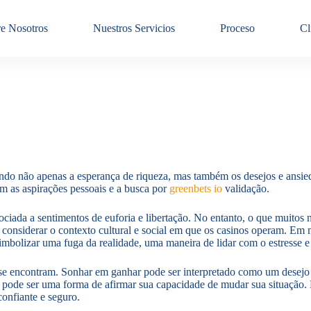
e Nosotros
Nuestros Servicios
Proceso
Cl
ndo não apenas a esperança de riqueza, mas também os desejos e ansied
om as aspirações pessoais e a busca por
greenbets io
validação.
ociada a sentimentos de euforia e libertação. No entanto, o que muito
considerar o contexto cultural e social em que os casinos operam. Em 
mbolizar uma fuga da realidade, uma maneira de lidar com o estresse e 
 se encontram. Sonhar em ganhar pode ser interpretado como um desejo 
o pode ser uma forma de afirmar sua capacidade de mudar sua situação.
onfiante e seguro.